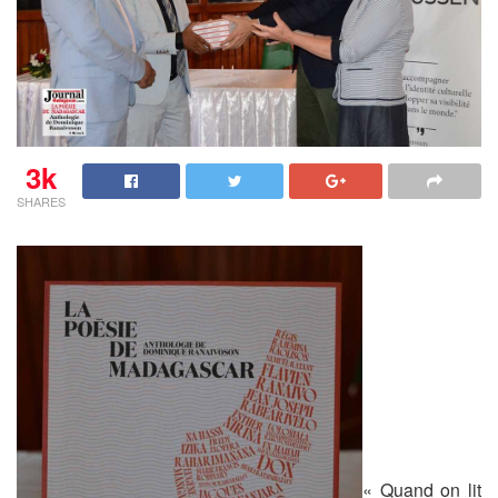
3k
SHARES
« Quand on lit