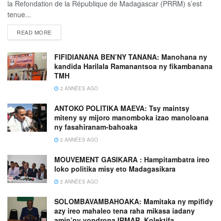
la Refondation de la République de Madagascar (PRRM) s’est
tenue...
READ MORE
FIFIDIANANA BEN’NY TANANA: Manohana ny
kandida Harilala Ramanantsoa ny fikambanana
TMH
2 ANNÉES AGO
ANTOKO POLITIKA MAEVA: Tsy maintsy
miteny sy mijoro manomboka izao manoloana
ny fasahiranam-bahoaka
2 ANNÉES AGO
MOUVEMENT GASIKARA : Hampitambatra ireo
loko politika misy eto Madagasikara
2 ANNÉES AGO
SOLOMBAVAMBAHOAKA: Mamitaka ny mpifidy
azy ireo mahaleo tena raha mikasa iadany
amin’ny vondrona IRMAR, Kolektifa,