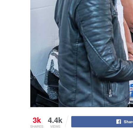
3k
4.4k
Shar
SHARES
VIEWS