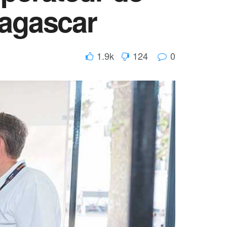
agascar
1.9k
124
0