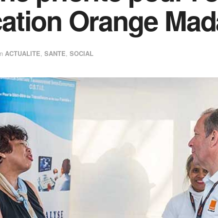
ation Orange Mad
in
ACTUALITE
,
SANTE
,
SOCIAL