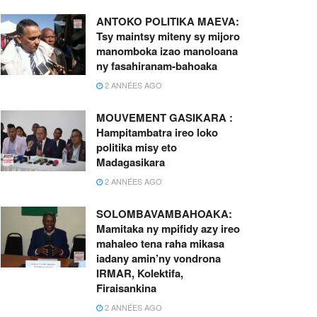
ANTOKO POLITIKA MAEVA:
Tsy maintsy miteny sy mijoro
manomboka izao manoloana
ny fasahiranam-bahoaka
2 ANNÉES AGO
MOUVEMENT GASIKARA :
Hampitambatra ireo loko
politika misy eto
Madagasikara
2 ANNÉES AGO
SOLOMBAVAMBAHOAKA:
Mamitaka ny mpifidy azy ireo
mahaleo tena raha mikasa
iadany amin’ny vondrona
IRMAR, Kolektifa,
Firaisankina
2 ANNÉES AGO