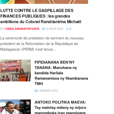
LUTTE CONTRE LE GASPILLAGE DES
FINANCES PUBLIQUES : les grandes
ambitions du Colonel Randrianirina Michaël
BY
10 MOIS AGO
LYNDA ANDRIATSITONTA
0
La cérémonie de prestation de serment du nouveau
président de la Refondation de la République de
Madagascar (PRRM) s’est tenue...
FIFIDIANANA BEN’NY
TANANA: Manohana ny
kandida Harilala
Ramanantsoa ny fikambanana
TMH
2 ANNÉES AGO
ANTOKO POLITIKA MAEVA:
Tsy maintsy miteny sy mijoro
manomboka izao manoloana