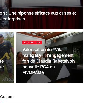
n : Une réponse efficace aux crises et
s entreprises
ACTUALITE
Valorisation du “Vita
malagasy” : l’engagement
se
fort de Claudia Rabetsivoh,
se
nouvelle PCA du
FIVMPAMA
Culture