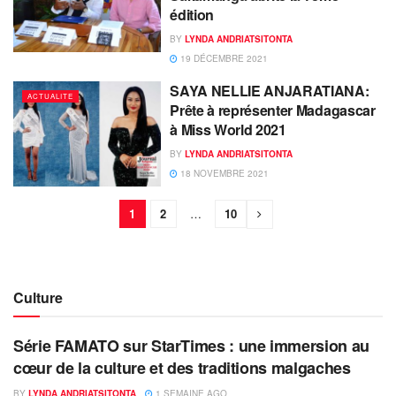
édition
BY
LYNDA ANDRIATSITONTA
19 DÉCEMBRE 2021
SAYA NELLIE ANJARATIANA:
ACTUALITE
Prête à représenter Madagascar
à Miss World 2021
BY
LYNDA ANDRIATSITONTA
18 NOVEMBRE 2021
1
2
…
10
Culture
Série FAMATO sur StarTimes : une immersion au
cœur de la culture et des traditions malgaches
BY
LYNDA ANDRIATSITONTA
1 SEMAINE AGO