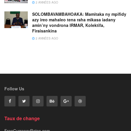
2 ANNÉES AGO
SOLOMBAVAMBAHOAKA: Mamitaka ny mpifidy
azy ireo mahaleo tena raha mikasa iadany
amin’ny vondrona IRMAR, Kolektifa,
Firaisankina
2 ANNÉES AGO
Follow Us
Taux de change
FreeCurrencyRates.com