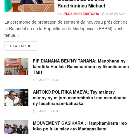
Randrianirina Michaël
BY
LYNDA ANDRIATSITONTA
10 MOIS AGO
La cérémonie de prestation de serment du nouveau président de
la Refondation de la République de Madagascar (PRRM) s’est
tenue...
READ MORE
FIFIDIANANA BEN’NY TANANA: Manohana ny
kandida Harilala Ramanantsoa ny fikambanana
TMH
2 ANNÉES AGO
ANTOKO POLITIKA MAEVA: Tsy maintsy
miteny sy mijoro manomboka izao manoloana
ny fasahiranam-bahoaka
2 ANNÉES AGO
MOUVEMENT GASIKARA : Hampitambatra ireo
loko politika misy eto Madagasikara