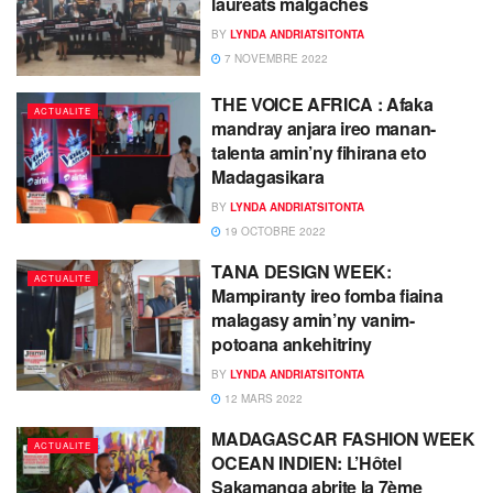
lauréats malgaches
BY
LYNDA ANDRIATSITONTA
7 NOVEMBRE 2022
THE VOICE AFRICA : Afaka
ACTUALITE
mandray anjara ireo manan-
talenta amin’ny fihirana eto
Madagasikara
BY
LYNDA ANDRIATSITONTA
19 OCTOBRE 2022
TANA DESIGN WEEK:
ACTUALITE
Mampiranty ireo fomba fiaina
malagasy amin’ny vanim-
potoana ankehitriny
BY
LYNDA ANDRIATSITONTA
12 MARS 2022
MADAGASCAR FASHION WEEK
ACTUALITE
OCEAN INDIEN: L’Hôtel
Sakamanga abrite la 7ème