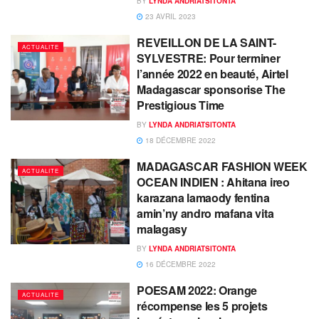
BY
LYNDA ANDRIATSITONTA
23 AVRIL 2023
REVEILLON DE LA SAINT-
ACTUALITE
SYLVESTRE: Pour terminer
l’année 2022 en beauté, Airtel
Madagascar sponsorise The
Prestigious Time
BY
LYNDA ANDRIATSITONTA
18 DÉCEMBRE 2022
MADAGASCAR FASHION WEEK
ACTUALITE
OCEAN INDIEN : Ahitana ireo
karazana lamaody fentina
amin’ny andro mafana vita
malagasy
BY
LYNDA ANDRIATSITONTA
16 DÉCEMBRE 2022
POESAM 2022: Orange
ACTUALITE
récompense les 5 projets