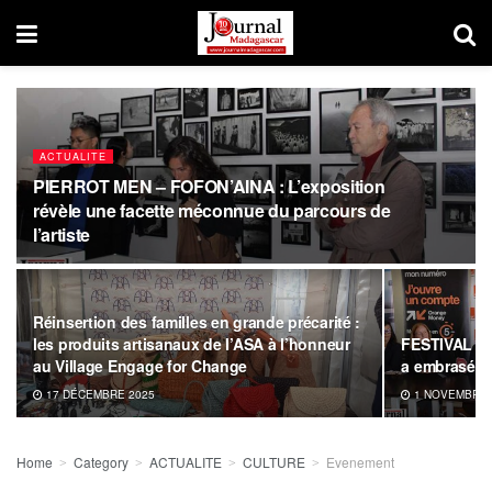
ACTUALITE
PIERROT MEN – FOFON’AINA : L’exposition
révèle une facette méconnue du parcours de
l’artiste
Réinsertion des familles en grande précarité :
les produits artisanaux de l’ASA à l’honneur
FESTIVAL DE
au Village Engage for Change
a embrasé l’
17 DÉCEMBRE 2025
1 NOVEMBRE 
Home
Category
ACTUALITE
CULTURE
Evenement