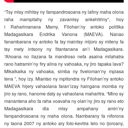
“Tsy misy mihitsy ny fampandrosoana ny lafiny maha olona
raha mampitahy ny zavamisy ankehitriny”, hoy
i Raharimanana Mamy, Filohan’ny antoko politika
Madagasikara Endrika Vanona (MAEVA).
Nanao
fanambarana ny antoko fa tsy maintsy mijoro sy miteny fa
tsy mety intsony ny fitantanana an’i Madagasikara.
“Ahoana no ilazana fa mandroso nefa asaina milahatra
rano hatramin’ny firy alina ny vahoaka, ny jiro tapaka lava?
Mikaikaika ny vahoaka, simba ny fiveloman’ny mpiasa
tena ”, hoy izy. Miantso ny mpitondra ny Filohan’ny antoko
MAEVA hijery vahaolana faran’izay haingana momba ny
jiro sy rano, hanome daty sy vahaolana maharitra. “Mino sy
manantena aho fa raha voavaha ny olan’ny jiro sy rano eto
Madagasikara dia misy ampahany amin’ny
fampandrosoana ny maha olona. Nambarany fa niforona
ny taona 2007 ny antoko ary foto-kevitra telo no ijoroany,