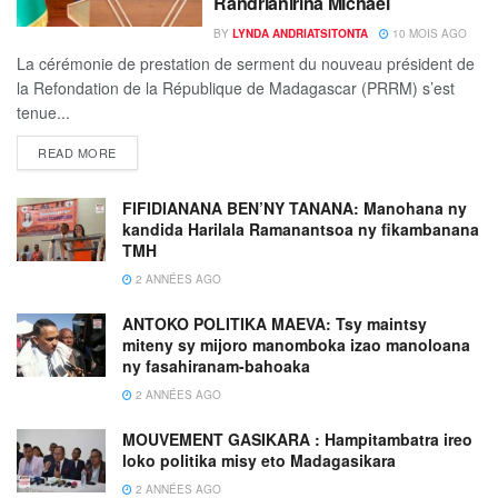
Randrianirina Michaël
BY
LYNDA ANDRIATSITONTA
10 MOIS AGO
La cérémonie de prestation de serment du nouveau président de
la Refondation de la République de Madagascar (PRRM) s’est
tenue...
READ MORE
FIFIDIANANA BEN’NY TANANA: Manohana ny
kandida Harilala Ramanantsoa ny fikambanana
TMH
2 ANNÉES AGO
ANTOKO POLITIKA MAEVA: Tsy maintsy
miteny sy mijoro manomboka izao manoloana
ny fasahiranam-bahoaka
2 ANNÉES AGO
MOUVEMENT GASIKARA : Hampitambatra ireo
loko politika misy eto Madagasikara
2 ANNÉES AGO