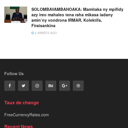
SOLOMBAVAMBAHOAKA: Mamitaka ny mpifidy
azy ireo mahaleo tena raha mikasa iadany
amin’ny vondrona IRMAR, Kolektifa,
Firaisankina
2 ANNÉES AGO
Follow Us
Taux de change
FreeCurrencyRates.com
Recent News