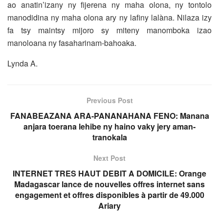
ao anatin’izany ny fijerena ny maha olona, ny tontolo
manodidina ny maha olona ary ny lafiny lalàna. Nilaza izy
fa tsy maintsy mijoro sy miteny manomboka izao
manoloana ny fasaharinam-bahoaka.
Lynda A.
Previous Post
FANABEAZANA ARA-PANANAHANA FENO: Manana
anjara toerana lehibe ny haino vaky jery aman-
tranokala
Next Post
INTERNET TRES HAUT DEBIT A DOMICILE: Orange
Madagascar lance de nouvelles offres internet sans
engagement et offres disponibles à partir de 49.000
Ariary