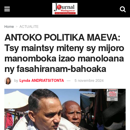
Home
ACTUALITE
ANTOKO POLITIKA MAEVA:
Tsy maintsy miteny sy mijoro
manomboka izao manoloana
ny fasahiranam-bahoaka
by
Lynda ANDRIATSITONTA
5 novembre 2024