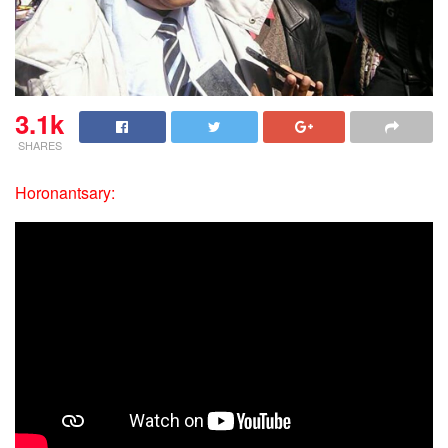
3.1k
SHARES
Horonantsary: