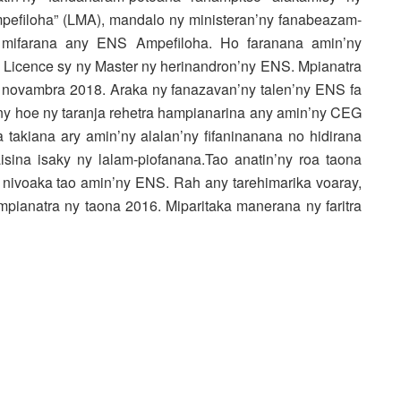
pefiloha” (LMA), mandalo ny ministeran’ny fanabeazam-
y mifarana any ENS Ampefiloha. Ho faranana amin’ny
 Licence sy ny Master ny herinandron’ny ENS. Mpianatra
0 novambra 2018. Araka ny fanazavan’ny talen’ny ENS fa
ny hoe ny taranja rehetra hampianarina any amin’ny CEG
 takiana ary amin’ny alalan’ny fifaninanana no hidirana
sina isaky ny lalam-piofanana.Tao anatin’ny roa taona
 nivoaka tao amin’ny ENS. Rah any tarehimarika voaray,
ianatra ny taona 2016. Miparitaka manerana ny faritra