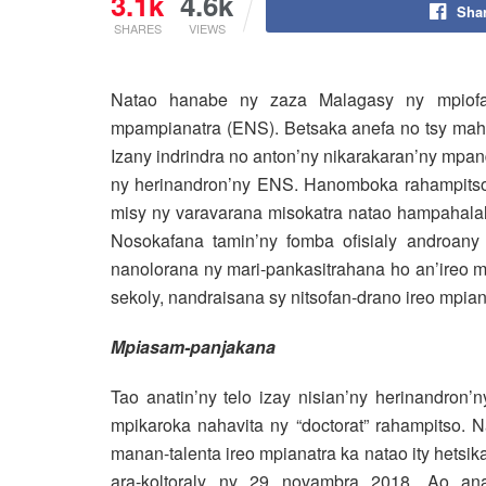
3.1k
4.6k
Sha
SHARES
VIEWS
Natao hanabe ny zaza Malagasy ny mpiofa
mpampianatra (ENS).
Betsaka anefa no tsy maha
Izany indrindra no anton’ny nikarakaran’ny mpa
ny herinandron’ny ENS. Hanomboka rahampits
misy ny varavarana misokatra natao hampahala
Nosokafana tamin’ny fomba ofisialy androany 
nanolorana ny mari-pankasitrahana ho an’ireo 
sekoly, nandraisana sy nitsofan-drano ireo mpia
Mpiasam-panjakana
Tao anatin’ny telo izay nisian’ny herinandro
mpikaroka nahavita ny “doctorat” rahampitso.
manan-talenta ireo mpianatra ka natao ity hetsik
ara-koltoraly ny 29 novambra 2018. Ao ana