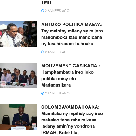
TMH
2 ANNÉES AGO
ANTOKO POLITIKA MAEVA:
Tsy maintsy miteny sy mijoro
manomboka izao manoloana
ny fasahiranam-bahoaka
2 ANNÉES AGO
MOUVEMENT GASIKARA :
Hampitambatra ireo loko
politika misy eto
Madagasikara
2 ANNÉES AGO
SOLOMBAVAMBAHOAKA:
Mamitaka ny mpifidy azy ireo
mahaleo tena raha mikasa
iadany amin’ny vondrona
IRMAR, Kolektifa,