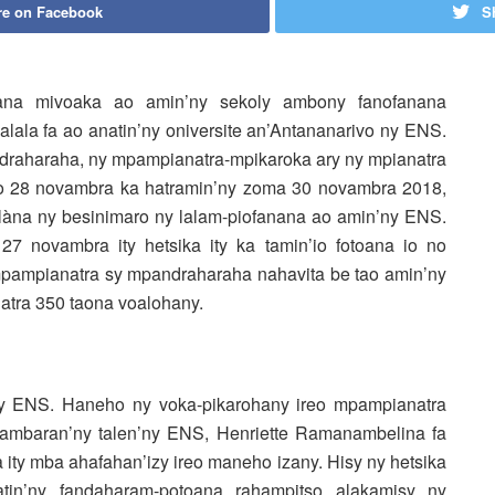
re on Facebook
S
na mivoaka ao amin’ny sekoly ambony fanofanana
lala fa ao anatin’ny oniversite an’Antananarivo ny ENS.
ndraharaha, ny mpampianatra-mpikaroka ary ny mpianatra
o 28 novambra ka hatramin’ny zoma 30 novambra 2018,
làna ny besinimaro ny lalam-piofanana ao amin’ny ENS.
27 novambra ity hetsika ity ka tamin’io fotoana io no
mpampianatra sy mpandraharaha nahavita be tao amin’ny
natra 350 taona voalohany.
n’ny ENS. Haneho ny voka-pikarohany ireo mpampianatra
 Nambaran’ny talen’ny ENS, Henriette Ramanambelina fa
a ity mba ahafahan’izy ireo maneho izany. Hisy ny hetsika
tin’ny fandaharam-potoana rahampitso alakamisy ny