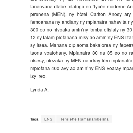
fanaovana diabe miainga eo “lycée moderne Am
pirenena (MEN), ny hôtel Carlton Anosy ar
famoahana ny andiany ny mpianatra nahavita ny
300 eo no hivoaka amin’ny fomba ofisialy ny 3
12 ny lalam-piofanana misy ao amin’ny ENS iza
sy lisea. Manana diplaoma bakalorea ny fepetra
taona voalohany. Mpianatra 30 na 35 eo no rai
nisesy, niezaka ny MEN nandray ireo mpianatra
mpiofana 400 avy ao amin’ny ENS voaray mpamp
izy ireo.
Lynda A.
Tags:
ENS
Henriette Ramanambelina