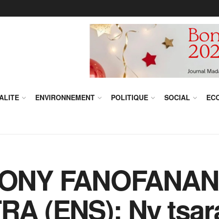
ALITE
ENVIRONNEMENT
POLITIQUE
SOCIAL
EC
ONY FANOFANA
 (ENS): Ny tsara 