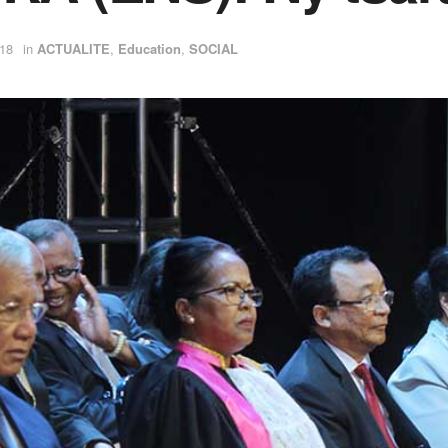
18
in
ACTUALITE
,
Education
,
SOCIAL