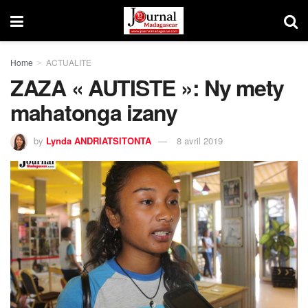
Home
ACTUALITE
ZAZA « AUTISTE »: Ny mety
mahatonga izany
by
Lynda ANDRIATSITONTA
8 avril 2019