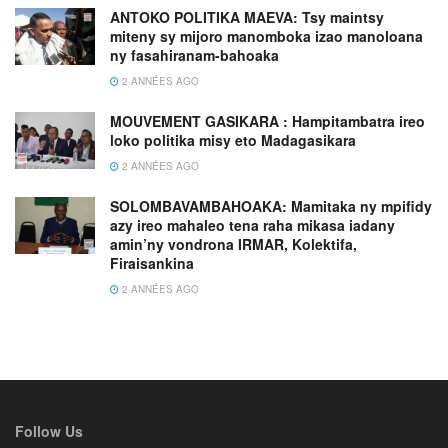
ANTOKO POLITIKA MAEVA: Tsy maintsy
miteny sy mijoro manomboka izao manoloana
ny fasahiranam-bahoaka
2 ANNÉES AGO
MOUVEMENT GASIKARA : Hampitambatra ireo
loko politika misy eto Madagasikara
2 ANNÉES AGO
SOLOMBAVAMBAHOAKA: Mamitaka ny mpifidy
azy ireo mahaleo tena raha mikasa iadany
amin’ny vondrona IRMAR, Kolektifa,
Firaisankina
2 ANNÉES AGO
Follow Us