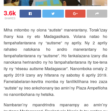
3.6k
SHARES
Miha mitombo ny olona “autiste” manerantany. Torak’izay
ihany koa ny eto Madagasikara. Volana natao ho
fampahafantarana ny “autisme” ny aprily. Ny 2 aprily
rahateo natokana ho andro manerantany ho
fampahafantarana ny “autisme”.
Ho fankalazana izany dia
nanokana herinandro ny ho fampahafantarana ity toe-tena
ity ny “réseau autisme Madagascar”. Nanomboka omaly 2
aprily 2019 izany ary hifarana ny sabotsy 6 aprily 2019.
Famelabelaran-kevitra momba ny fanilikilihana ireo zaza
“autiste” sy ireo ankohonany tao amin’ny Plaza Ampefiloha
no nanombohana ny hetsika.
Nambaran’ny mpandrindra mpanampy ao amin’ny