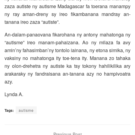
zaza autiste ny autisme Madagascar fa toerana manampy
ny ray aman-dreny sy ireo fikambanana mandray an-
tanana ireo zaza “autiste”.
An-dalam-panaovana fikarohana ny antony mahatonga ny
“autisme” ireo manam-pahaizana. Ao ny milaza fa avy
amin’ny fahasimban’ny tontolo iainana, ny etona simika, ny
vaksiny no mahatonga ity toe-tena ity. Manana zo tahaka
ny olon-drehetra ny autiste ka tsy tokony hahilikilika ary
arakaraky ny fandraisana an-tanana azy no hampivoatra
azy.
Lynda A.
Tags:
autisme
Previous Post