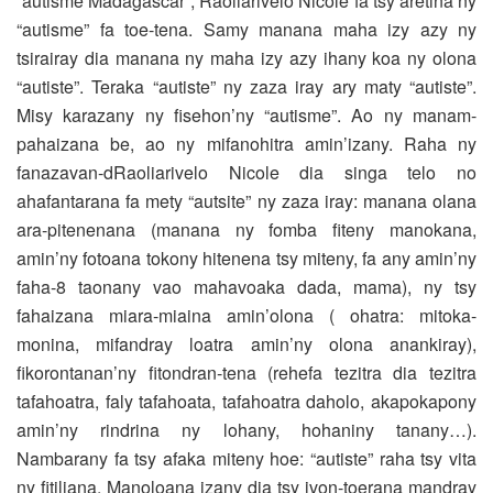
“autisme Madagascar”, Raoliarivelo Nicole fa tsy aretina ny
“autisme” fa toe-tena. Samy manana maha izy azy ny
tsirairay dia manana ny maha izy azy ihany koa ny olona
“autiste”. Teraka “autiste” ny zaza iray ary maty “autiste”.
Misy karazany ny fisehon’ny “autisme”. Ao ny manam-
pahaizana be, ao ny mifanohitra amin’izany. Raha ny
fanazavan-dRaoliarivelo Nicole dia singa telo no
ahafantarana fa mety “autsite” ny zaza iray: manana olana
ara-pitenenana (manana ny fomba fiteny manokana,
amin’ny fotoana tokony hitenena tsy miteny, fa any amin’ny
faha-8 taonany vao mahavoaka dada, mama), ny tsy
fahaizana miara-miaina amin’olona ( ohatra: mitoka-
monina, mifandray loatra amin’ny olona anankiray),
fikorontanan’ny fitondran-tena (rehefa tezitra dia tezitra
tafahoatra, faly tafahoata, tafahoatra daholo, akapokapony
amin’ny rindrina ny lohany, hohaniny tanany…).
Nambarany fa tsy afaka miteny hoe: “autiste” raha tsy vita
ny fitiliana. Manoloana izany dia tsy ivon-toerana mandray