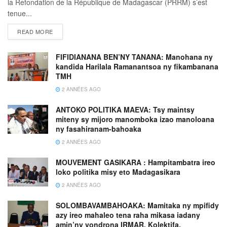
la Refondation de la République de Madagascar (PRRM) s’est
tenue...
READ MORE
FIFIDIANANA BEN’NY TANANA: Manohana ny
kandida Harilala Ramanantsoa ny fikambanana
TMH
2 ANNÉES AGO
ANTOKO POLITIKA MAEVA: Tsy maintsy
miteny sy mijoro manomboka izao manoloana
ny fasahiranam-bahoaka
2 ANNÉES AGO
MOUVEMENT GASIKARA : Hampitambatra ireo
loko politika misy eto Madagasikara
2 ANNÉES AGO
SOLOMBAVAMBAHOAKA: Mamitaka ny mpifidy
azy ireo mahaleo tena raha mikasa iadany
amin’ny vondrona IRMAR, Kolektifa,