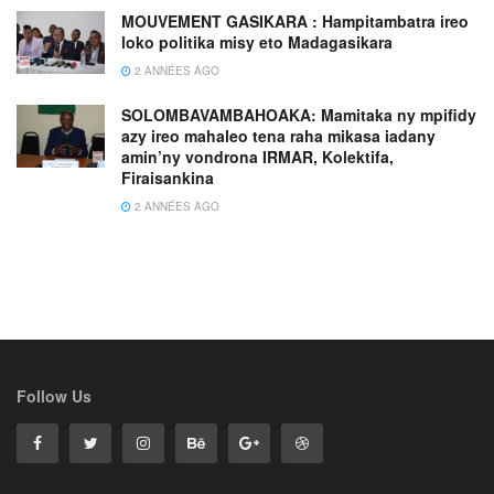
MOUVEMENT GASIKARA : Hampitambatra ireo
loko politika misy eto Madagasikara
2 ANNÉES AGO
SOLOMBAVAMBAHOAKA: Mamitaka ny mpifidy
azy ireo mahaleo tena raha mikasa iadany
amin’ny vondrona IRMAR, Kolektifa,
Firaisankina
2 ANNÉES AGO
Follow Us