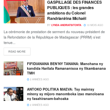
GASPILLAGE DES FINANCES
PUBLIQUES : les grandes
ambitions du Colonel
Randrianirina Michaël
BY
LYNDA ANDRIATSITONTA
10 MOIS AGO
La cérémonie de prestation de serment du nouveau président de
la Refondation de la République de Madagascar (PRRM) s’est
tenue...
READ MORE
FIFIDIANANA BEN’NY TANANA: Manohana ny
kandida Harilala Ramanantsoa ny fikambanana
TMH
2 ANNÉES AGO
ANTOKO POLITIKA MAEVA: Tsy maintsy
miteny sy mijoro manomboka izao manoloana
ny fasahiranam-bahoaka
2 ANNÉES AGO