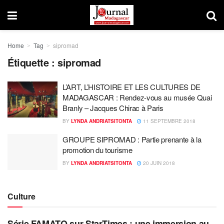
Home
Tag
sipromad
Étiquette : sipromad
L’ART, L’HISTOIRE ET LES CULTURES DE
MADAGASCAR : Rendez-vous au musée Quai
Branly – Jacques Chirac à Paris
BY
LYNDA ANDRIATSITONTA
11 SEPTEMBRE 2018
GROUPE SIPROMAD : Partie prenante à la
promotion du tourisme
BY
LYNDA ANDRIATSITONTA
20 JUIN 2018
Culture
Série FAMATO sur StarTimes : une immersion au