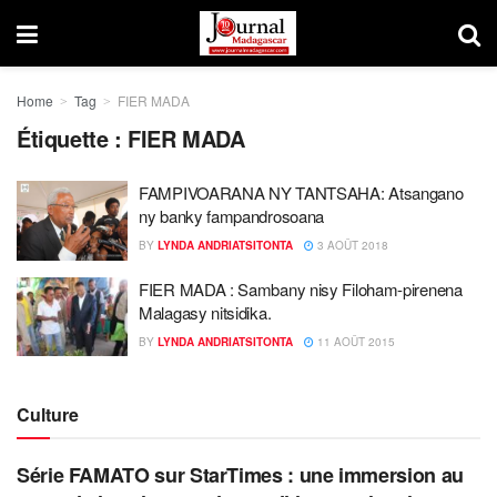
Home
Tag
FIER MADA
Étiquette : FIER MADA
FAMPIVOARANA NY TANTSAHA: Atsangano
ny banky fampandrosoana
BY
LYNDA ANDRIATSITONTA
3 AOÛT 2018
FIER MADA : Sambany nisy Filoham-pirenena
Malagasy nitsidika.
BY
LYNDA ANDRIATSITONTA
11 AOÛT 2015
Culture
Série FAMATO sur StarTimes : une immersion au