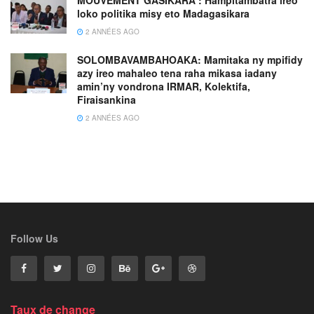
MOUVEMENT GASIKARA : Hampitambatra ireo
loko politika misy eto Madagasikara
2 ANNÉES AGO
SOLOMBAVAMBAHOAKA: Mamitaka ny mpifidy
azy ireo mahaleo tena raha mikasa iadany
amin’ny vondrona IRMAR, Kolektifa,
Firaisankina
2 ANNÉES AGO
Follow Us
Taux de change