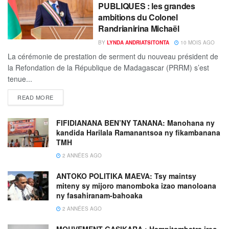
PUBLIQUES : les grandes
ambitions du Colonel
Randrianirina Michaël
BY
LYNDA ANDRIATSITONTA
10 MOIS AGO
La cérémonie de prestation de serment du nouveau président de
la Refondation de la République de Madagascar (PRRM) s’est
tenue...
READ MORE
FIFIDIANANA BEN’NY TANANA: Manohana ny
kandida Harilala Ramanantsoa ny fikambanana
TMH
2 ANNÉES AGO
ANTOKO POLITIKA MAEVA: Tsy maintsy
miteny sy mijoro manomboka izao manoloana
ny fasahiranam-bahoaka
2 ANNÉES AGO