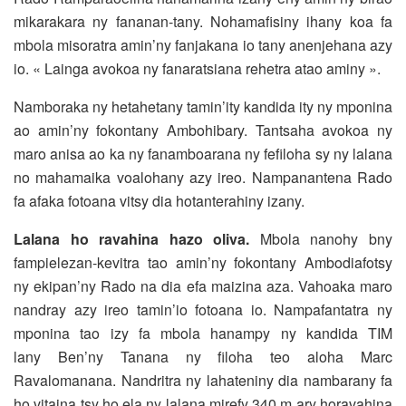
mikarakara ny fananan-tany. Nohamafisiny ihany koa fa
mbola misoratra amin’ny fanjakana io tany anenjehana azy
io. « Lainga avokoa ny fanaratsiana rehetra atao aminy ».
Namboraka ny hetahetany tamin’ity kandida ity ny mponina
ao amin’ny fokontany Ambohibary. Tantsaha avokoa ny
maro anisa ao ka ny fanamboarana ny fefiloha sy ny lalana
no mahamaika voalohany azy ireo. Nampanantena Rado
fa afaka fotoana vitsy dia hotanterahiny izany.
Lalana ho ravahina hazo oliva.
Mbola nanohy bny
fampielezan-kevitra tao amin’ny fokontany Ambodiafotsy
ny ekipan’ny Rado na dia efa maizina aza. Vahoaka maro
nandray azy ireo tamin’io fotoana io. Nampafantatra ny
mponina tao izy fa mbola hanampy ny kandida TIM
lany Ben’ny Tanana ny filoha teo aloha Marc
Ravalomanana. Nandritra ny lahateniny dia nambarany fa
ho vitaina tsy ho ela ny lalana mirefy 340 m ary horavahina