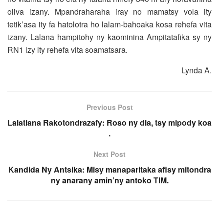
oliva izany. Mpandraharaha iray no mamatsy vola ity
tetik’asa ity fa hatolotra ho lalam-bahoaka kosa rehefa vita
izany. Lalana hampitohy ny kaominina Ampitatafika sy ny
RN1 izy ity rehefa vita soamatsara.
Lynda A.
Previous Post
Lalatiana Rakotondrazafy: Roso ny dia, tsy mipody koa
.
Next Post
Kandida Ny Antsika: Misy manaparitaka afisy mitondra
ny anarany amin’ny antoko TIM.