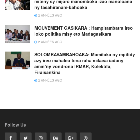
miteny sy mijoro manomboka izao manoloana
ny fasahiranam-bahoaka
2 ANNÉES AGO
MOUVEMENT GASIKARA : Hampitambatra ireo
loko politika misy eto Madagasikara
2 ANNÉES AGO
SOLOMBAVAMBAHOAKA: Mamitaka ny mpifidy
azy ireo mahaleo tena raha mikasa iadany
amin’ny vondrona IRMAR, Kolektifa,
Firaisankina
2 ANNÉES AGO
Follow Us