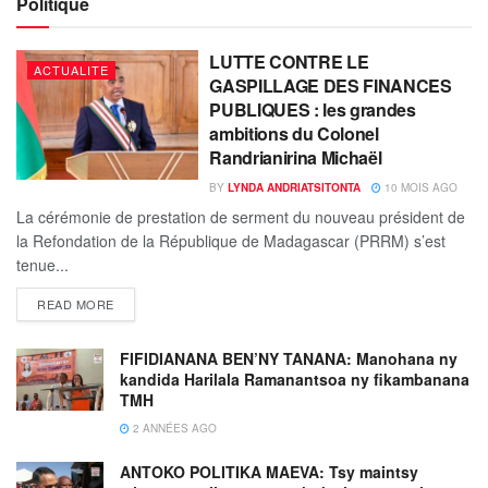
Politique
LUTTE CONTRE LE
ACTUALITE
GASPILLAGE DES FINANCES
PUBLIQUES : les grandes
ambitions du Colonel
Randrianirina Michaël
BY
LYNDA ANDRIATSITONTA
10 MOIS AGO
La cérémonie de prestation de serment du nouveau président de
la Refondation de la République de Madagascar (PRRM) s’est
tenue...
READ MORE
FIFIDIANANA BEN’NY TANANA: Manohana ny
kandida Harilala Ramanantsoa ny fikambanana
TMH
2 ANNÉES AGO
ANTOKO POLITIKA MAEVA: Tsy maintsy