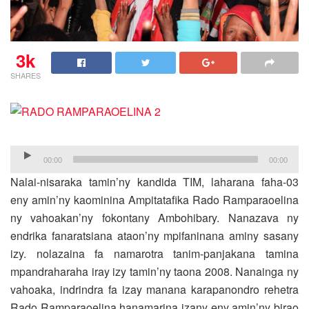
3k
SHARES
Audio
00:00
00:00
Player
Nalai-nisaraka tamin’ny kandida TIM, laharana faha-03
eny amin’ny kaominina Ampitatafika Rado Ramparaoelina
ny vahoakan’ny fokontany Ambohibary. Nanazava ny
endrika fanaratsiana ataon’ny mpifaninana aminy sasany
izy. nolazaina fa namarotra tanim-panjakana tamina
mpandraharaha iray izy tamin’ny taona 2008. Nanainga ny
vahoaka, indrindra fa izay manana karapanondro rehetra
Rado Ramparaoelina hanamarina izany eny amin’ny birao