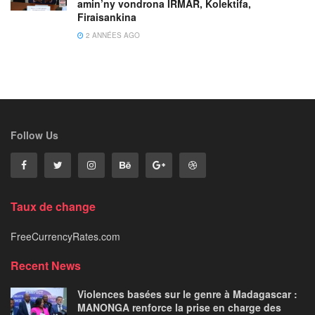
amin’ny vondrona IRMAR, Kolektifa,
Firaisankina
2 ANNÉES AGO
Follow Us
Taux de change
FreeCurrencyRates.com
Recent News
Violences basées sur le genre à Madagascar :
MANONGA renforce la prise en charge des