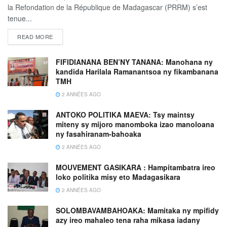
la Refondation de la République de Madagascar (PRRM) s’est
tenue...
READ MORE
FIFIDIANANA BEN’NY TANANA: Manohana ny
kandida Harilala Ramanantsoa ny fikambanana
TMH
2 ANNÉES AGO
ANTOKO POLITIKA MAEVA: Tsy maintsy
miteny sy mijoro manomboka izao manoloana
ny fasahiranam-bahoaka
2 ANNÉES AGO
MOUVEMENT GASIKARA : Hampitambatra ireo
loko politika misy eto Madagasikara
2 ANNÉES AGO
SOLOMBAVAMBAHOAKA: Mamitaka ny mpifidy
azy ireo mahaleo tena raha mikasa iadany