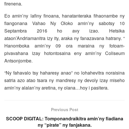
firenena.
Eo amin’ny lafiny finoana, hanatanteraka fihaonambe ny
fiangonana Vahao Ny Oloko amin’ny sabotsy 10
Septambra 2016 ho avy izao. Hetsika
ataon’Andriamanitra izy ity, araka ny fanazavana hatrany. “
Hanomboka amin’ny 09 ora maraina ny fotoam-
pivavahana izay hotontosaina eny amin’ny Coliseum
Antsonjombe.
“Ny fahavalo tsy haharesy anao” no lohahevitra noraisina
satria azo atao tsara ny mandresy ny devoly izay miseho
amin’ny alalan’ny aretina, ny olana…hoy i pasitera.
Previous Post
SCOOP DIGITAL: Tomponandraikitra amin’ny fiadiana
ny “pirate” ny fanjakana.