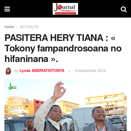
Home
ACTUALITE
PASITERA HERY TIANA : «
Tokony fampandrosoana no
hifaninana ».
by
Lynda ANDRIATSITONTA
9 septembre 2016