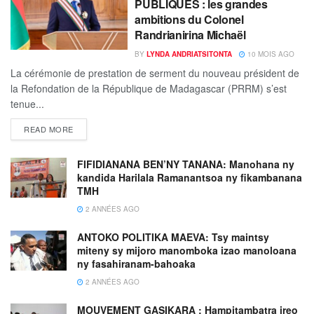
PUBLIQUES : les grandes
ambitions du Colonel
Randrianirina Michaël
BY
LYNDA ANDRIATSITONTA
10 MOIS AGO
La cérémonie de prestation de serment du nouveau président de
la Refondation de la République de Madagascar (PRRM) s’est
tenue...
READ MORE
FIFIDIANANA BEN’NY TANANA: Manohana ny
kandida Harilala Ramanantsoa ny fikambanana
TMH
2 ANNÉES AGO
ANTOKO POLITIKA MAEVA: Tsy maintsy
miteny sy mijoro manomboka izao manoloana
ny fasahiranam-bahoaka
2 ANNÉES AGO
MOUVEMENT GASIKARA : Hampitambatra ireo