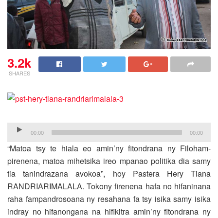
3.2k
SHARES
Audio
00:00
00:00
Player
“Matoa tsy te hiala eo amin’ny fitondrana ny Filoham-
pirenena, matoa mihetsika ireo mpanao politika dia samy
tia tanindrazana avokoa”, hoy Pastera Hery Tiana
RANDRIARIMALALA.
Tokony firenena hafa no hifaninana
raha fampandrosoana ny resahana fa tsy isika samy isika
indray no hifanongana na hifikitra amin’ny fitondrana ny