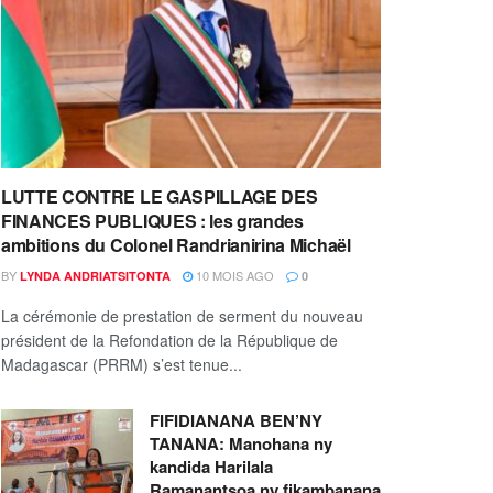
LUTTE CONTRE LE GASPILLAGE DES
FINANCES PUBLIQUES : les grandes
ambitions du Colonel Randrianirina Michaël
BY
10 MOIS AGO
LYNDA ANDRIATSITONTA
0
La cérémonie de prestation de serment du nouveau
président de la Refondation de la République de
Madagascar (PRRM) s’est tenue...
FIFIDIANANA BEN’NY
TANANA: Manohana ny
kandida Harilala
Ramanantsoa ny fikambanana