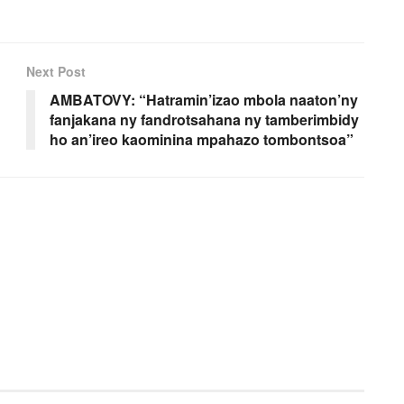
Next Post
AMBATOVY: “Hatramin’izao mbola naaton’ny
fanjakana ny fandrotsahana ny tamberimbidy
ho an’ireo kaominina mpahazo tombontsoa”