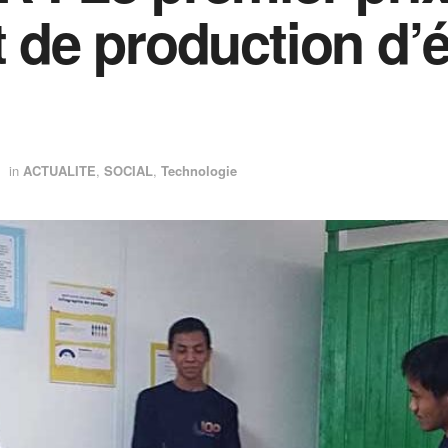
t de production d’él
in
ACTUALITE
,
SOCIAL
,
Technologie