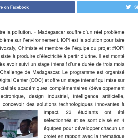
re on Facebook
S
ntre la pollution. « Madagascar souffre d’un réel problème
roblème sur l’environnement.
IOPI est la solution pour faire
vozafy, Chimiste et membre de l’équipe du projet #IOPI
iste à produire d’électricité à partir d’urine. Il est monté
ès avoir suivi un stage intensif d’une durée de trois mois
Challenge de Madagascar. Le programme est organisé
gital Center (ODC) et offre un stage intensif qui mise sur
 spécialités académiques complémentaires (développement
onique, design industriel, intelligence artificielle,
e concevoir des solutions technologiques innovantes à
impact.
23 étudiants ont été
sélectionnés et se sont divisé en 4
équipes pour développer chacun un
projet en rapport avec la thématique