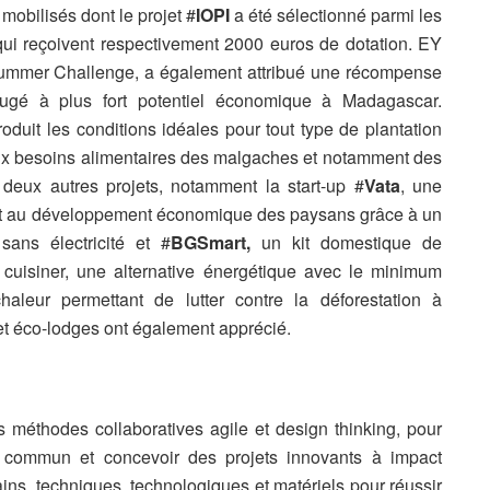
mobilisés dont le projet #
IOPI
a été sélectionné parmi les
t qui reçoivent respectivement 2000 euros de dotation. EY
Summer Challenge, a également attribué une récompense
ugé à plus fort potentiel économique à Madagascar.
roduit les conditions idéales pour tout type de plantation
aux besoins alimentaires des malgaches et notamment des
deux autres projets, notamment la start-up #
Vata
, une
dant au développement économique des paysans grâce à un
 sans électricité et #
BGSmart,
un kit domestique de
 cuisiner, une alternative énergétique avec le minimum
leur permettant de lutter contre la déforestation à
et éco-lodges ont également apprécié.
es méthodes collaboratives agile et design thinking, pour
 commun et concevoir des projets innovants à impact
ains, techniques, technologiques et matériels pour réussir