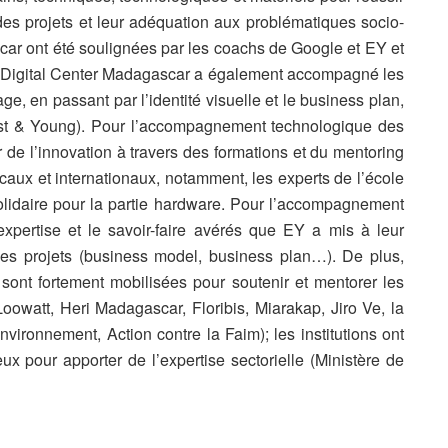
é des projets et leur adéquation aux problématiques socio-
r ont été soulignées par les coachs de Google et EY et
ge Digital Center Madagascar a également accompagné les
age, en passant par l’identité visuelle et le business plan,
rnst & Young). Pour l’accompagnement technologique des
r de l’innovation à travers des formations et du mentoring
caux et internationaux, notamment, les experts de l’école
olidaire pour la partie hardware. Pour l’accompagnement
expertise et le savoir-faire avérés que EY a mis à leur
des projets (business model, business plan…). De plus,
sont fortement mobilisées pour soutenir et mentorer les
Loowatt, Heri Madagascar, Floribis, Miarakap, Jiro Ve, la
ronnement, Action contre la Faim); les institutions ont
ux pour apporter de l’expertise sectorielle (Ministère de