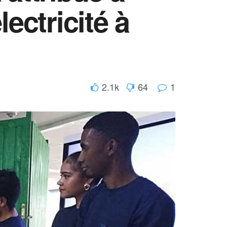
ectricité à
2.1k
64
1