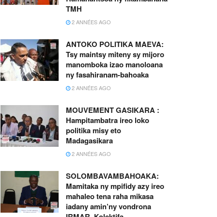
TMH
2 ANNÉES AGO
ANTOKO POLITIKA MAEVA:
Tsy maintsy miteny sy mijoro
manomboka izao manoloana
ny fasahiranam-bahoaka
2 ANNÉES AGO
MOUVEMENT GASIKARA :
Hampitambatra ireo loko
politika misy eto
Madagasikara
2 ANNÉES AGO
SOLOMBAVAMBAHOAKA:
Mamitaka ny mpifidy azy ireo
mahaleo tena raha mikasa
iadany amin’ny vondrona
IRMAR, Kolektifa,