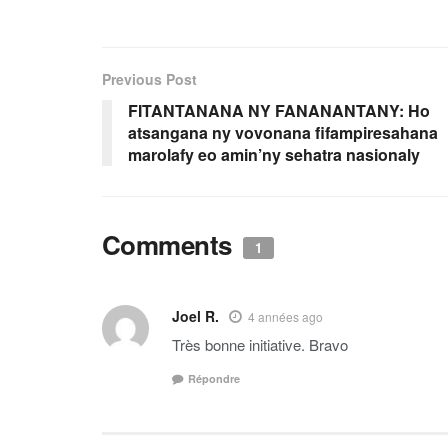
Previous Post
FITANTANANA NY FANANANTANY: Ho
atsangana ny vovonana fifampiresahana
marolafy eo amin’ny sehatra nasionaly
Comments
1
Joel R.
4 années ago
Très bonne initiative. Bravo
Répondre