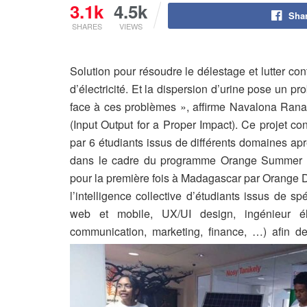
3.1k
4.5k
Sha
SHARES
VIEWS
Solution pour résoudre le délestage et lutter co
d’électricité. Et la dispersion d’urine pose un p
face à ces problèmes », affirme Navalona Ranai
(Input Output for a Proper Impact). Ce projet cons
par 6 étudiants issus de différents domaines apr
dans le cadre du programme Orange Summer 
pour la première fois à Madagascar par Orange Di
l’intelligence collective d’étudiants issus de
web et mobile, UX/UI design, ingénieur électr
communication, marketing, finance, …) afin d