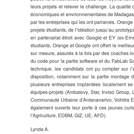
leurs projets et relever le challenge. La qualit
économiques et environnementales de Madagasca
par les entreprises qui les ont parrainés. Oran
projets étudiants, de l’idéation jusqu’au prototyp
en partenariat étroit avec Google et EY (ex-E
étudiants, Orange et Google ont offert le meilleu
sur mesure, assurés à la fois par des coaches lo
du code pour la partie software et du FabLab S
technique, les candidats ont pu compter sur l’
disposition, notamment sur la partie montage 
plusieurs entreprises implantées localement se 
équipes-projets (Ambatovy, Star, Inviso Group, 
Communauté Urbaine d’Antananarivo, Vohitra Envi
également ouverts leur porte à ces jeunes curie
l’Agriculture, EDBM, GIZ, UE, AFD).
Lynda A.