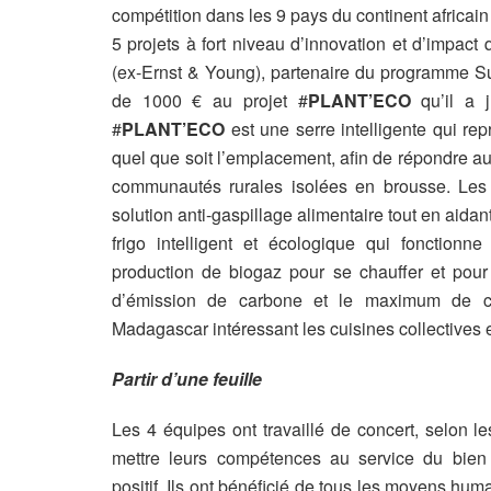
compétition dans les 9 pays du continent africain 
5 projets à fort niveau d’innovation et d’impac
(ex-Ernst & Young), partenaire du programme 
de 1000 € au projet #
PLANT’ECO
qu’il a j
#
PLANT’ECO
est une serre intelligente qui rep
quel que soit l’emplacement, afin de répondre 
communautés rurales isolées en brousse. Les 
solution anti-gaspillage alimentaire tout en ai
frigo intelligent et écologique qui fonctionne
production de biogaz pour se chauffer et pour
d’émission de carbone et le maximum de cha
Madagascar intéressant les cuisines collectives 
Partir d’une feuille
Les 4 équipes ont travaillé de concert, selon l
mettre leurs compétences au service du bien
positif. Ils ont bénéficié de tous les moyens hum