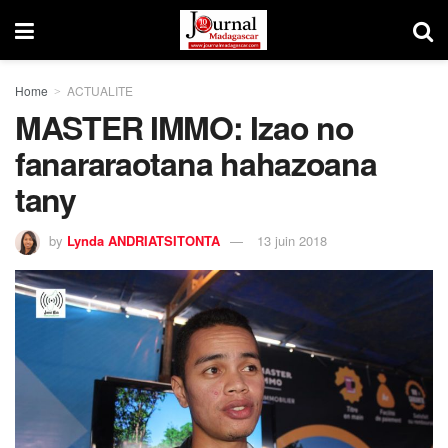
Home
ACTUALITE
MASTER IMMO: Izao no
fanararaotana hahazoana
tany
by
Lynda ANDRIATSITONTA
13 juin 2018