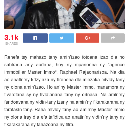
3.1k
SHARES
Rehefa tsy mahazo tany amin’izao fotoana izao dia ho
sahirana any aoriana, hoy ny mpanorina ny “agence
immobilier Master Immo”, Raphael Rajaonarisoa.
Na dia
ao anatin’ny krizy aza ny firenena dia miezaka mividy tany
ny olona amin’izao. Ho an’ny Master Immo, manamora ny
fivarotana sy ny fividianana tany ny orinasa. Na amin’ny
fandoavana ny vidin-tany izany na amin’ny fikarakarana ny
taratasin-tany. Raha mividy tany ao amin’ny Master Immo
ny olona iray dia efa tafiditra ao anatin’ny vidin’ny tany ny
fikarakarana ny fahazoana ny titra.