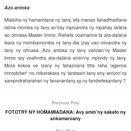
Azo antoka
Mialoha ny hamarotana ny tany, efa manao fanadihadiana
lalina momba ny tany an’ilay mpivarotra ny mpahay lalàna
ao orinasa Master Immo. Rehefa voamarina fa ara-dalàna
tsara ny mombamomba ny tany dia izay vao mivarotra ny
tany ny orinasa. Azo antoka ny tany varotan’ny Master
Immo ary voafindra ara-dalàna amin’ny mpividy ny tany.
Mora kokoa ve izany ny fahazoana titra raha “agence
immobilier” no mikarakara ny taratasin-tany eny anivon’ny
sampndraharahan’ny fananantany sy ny fandrefesantany ?
Previous Post
FOTOTRY NY HOMAMIADANA: Avy amin'ny sakafo ny
ankamaroany
Next Post