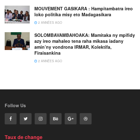
MOUVEMENT GASIKARA : Hampitambatra ireo
loko politika misy eto Madagasikara
2 ANNÉES AGO
SOLOMBAVAMBAHOAKA: Mamitaka ny mpifidy
azy ireo mahaleo tena raha mikasa iadany
amin’ny vondrona IRMAR, Kolektifa,
Firaisankina
2 ANNÉES AGO
Follow Us
Taux de change