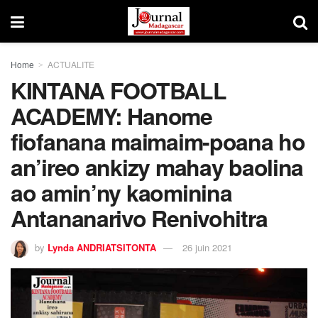
Home
ACTUALITE
KINTANA FOOTBALL
ACADEMY: Hanome
fiofanana maimaim-poana ho
an’ireo ankizy mahay baolina
ao amin’ny kaominina
Antananarivo Renivohitra
by
Lynda ANDRIATSITONTA
26 juin 2021