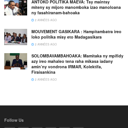
ANTOKO POLITIKA MAEVA: Tsy maintsy
miteny sy mijoro manomboka izao manoloana
ny fasahiranam-bahoaka
2 ANNÉES AGO
MOUVEMENT GASIKARA : Hampitambatra ireo
loko politika misy eto Madagasikara
2 ANNÉES AGO
SOLOMBAVAMBAHOAKA: Mamitaka ny mpifidy
azy ireo mahaleo tena raha mikasa iadany
amin’ny vondrona IRMAR, Kolektifa,
Firaisankina
2 ANNÉES AGO
Follow Us