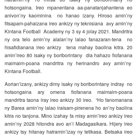
hotsongaina. Ireo mpanentana aa-panatanjahantena eo
anivon’ny kaominina no hanao izany. Hiroso amin’ny
fitsapam-pahaizana ireo ankizy ny teknisiana avy amin’ny
Kintana Football Academy ny 3 sy 4 jolay 2021. Mandritra
ny ora telo amin’ny alalan’ny lalao fanazaran-tena no
hisafidianana ireo ankizy tena mahay baolina kitra. 20
amin’ireo 80 isaky ny boriborintany dia hahazo fiofanana
maimaim-poana mandritra ny herinandro avy amin’ny
Kintana Football.
Aorian’izany, ankizy dimy isaky ny boriborintany indray no
hotsongaina ary omena fiofanana maimaim-poana
mandritra taona iray ireo ankizy 30 ireo. “Ho fanomanana
ny Barea amin’ny lalao iraisam-pirenena ho an’ny baolina
kitra no tanjona. Mino izahay fa misy amin’ireo ankizy ireo
amin’ny 2028 hitondra avo an’i Madagasikara. Hijery ireo
ankizy tsy hitanay hatramin’izay ny tetikasa. Betsaka ireo