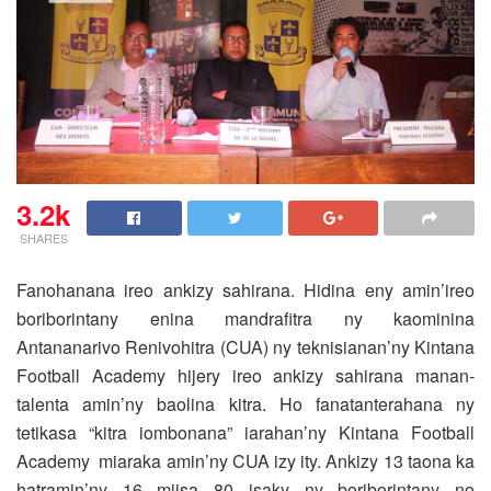
3.2k
SHARES
Fanohanana ireo ankizy sahirana. Hidina eny amin’ireo
boriborintany enina mandrafitra ny kaominina
Antananarivo Renivohitra (CUA) ny teknisianan’ny Kintana
Football Academy hijery ireo ankizy sahirana manan-
talenta amin’ny baolina kitra.
Ho fanatanterahana ny
tetikasa “kitra iombonana” iarahan’ny Kintana Football
Academy miaraka amin’ny CUA izy ity. Ankizy 13 taona ka
hatramin’ny 16 miisa 80 isaky ny boriborintany no