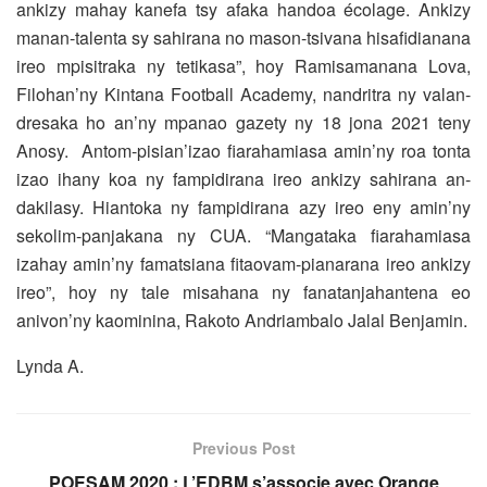
ankizy mahay kanefa tsy afaka handoa écolage. Ankizy
manan-talenta sy sahirana no mason-tsivana hisafidianana
ireo mpisitraka ny tetikasa”, hoy Ramisamanana Lova,
Filohan’ny Kintana Football Academy, nandritra ny valan-
dresaka ho an’ny mpanao gazety ny 18 jona 2021 teny
Anosy. Antom-pisian’izao fiarahamiasa amin’ny roa tonta
izao ihany koa ny fampidirana ireo ankizy sahirana an-
dakilasy. Hiantoka ny fampidirana azy ireo eny amin’ny
sekolim-panjakana ny CUA. “Mangataka fiarahamiasa
izahay amin’ny famatsiana fitaovam-pianarana ireo ankizy
ireo”, hoy ny tale misahana ny fanatanjahantena eo
anivon’ny kaominina, Rakoto Andriambalo Jalal Benjamin.
Lynda A.
Previous Post
POESAM 2020 : L’EDBM s’associe avec Orange