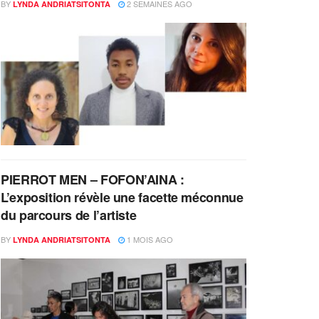
BY
2 SEMAINES AGO
LYNDA ANDRIATSITONTA
PIERROT MEN – FOFON’AINA :
L’exposition révèle une facette méconnue
du parcours de l’artiste
BY
1 MOIS AGO
LYNDA ANDRIATSITONTA