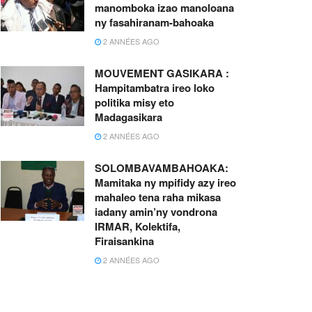
manomboka izao manoloana
ny fasahiranam-bahoaka
2 ANNÉES AGO
MOUVEMENT GASIKARA :
Hampitambatra ireo loko
politika misy eto
Madagasikara
2 ANNÉES AGO
SOLOMBAVAMBAHOAKA:
Mamitaka ny mpifidy azy ireo
mahaleo tena raha mikasa
iadany amin’ny vondrona
IRMAR, Kolektifa,
Firaisankina
2 ANNÉES AGO