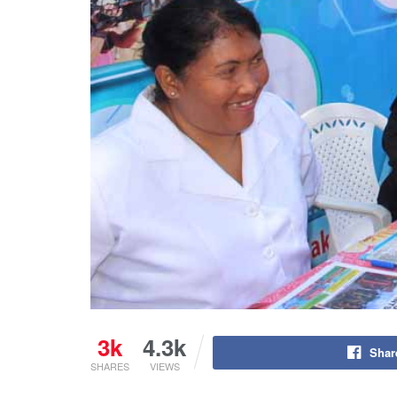
3k
4.3k
Shar
SHARES
VIEWS