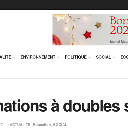
ALITE
ENVIRONNEMENT
POLITIQUE
SOCIAL
EC
ations à doubles s
17
in
ACTUALITE
,
Education
,
SOCIAL