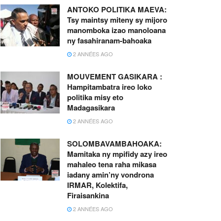
ANTOKO POLITIKA MAEVA:
Tsy maintsy miteny sy mijoro
manomboka izao manoloana
ny fasahiranam-bahoaka
2 ANNÉES AGO
MOUVEMENT GASIKARA :
Hampitambatra ireo loko
politika misy eto
Madagasikara
2 ANNÉES AGO
SOLOMBAVAMBAHOAKA:
Mamitaka ny mpifidy azy ireo
mahaleo tena raha mikasa
iadany amin’ny vondrona
IRMAR, Kolektifa,
Firaisankina
2 ANNÉES AGO