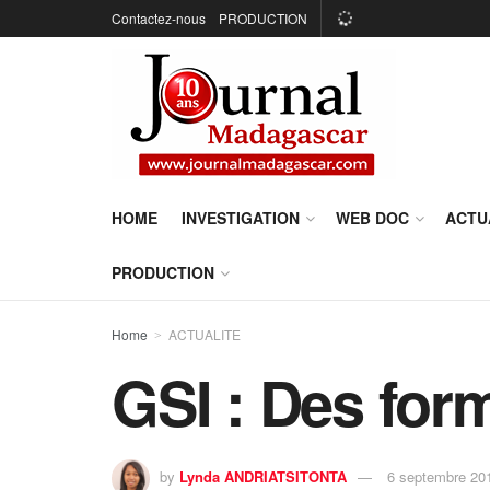
Contactez-nous
PRODUCTION
HOME
INVESTIGATION
WEB DOC
ACTU
PRODUCTION
Home
ACTUALITE
GSI : Des form
by
Lynda ANDRIATSITONTA
6 septembre 20