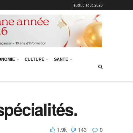
jeudi, 6 août, 2026
ONOMIE
CULTURE
SANTE
pécialités.
1.9k
143
0