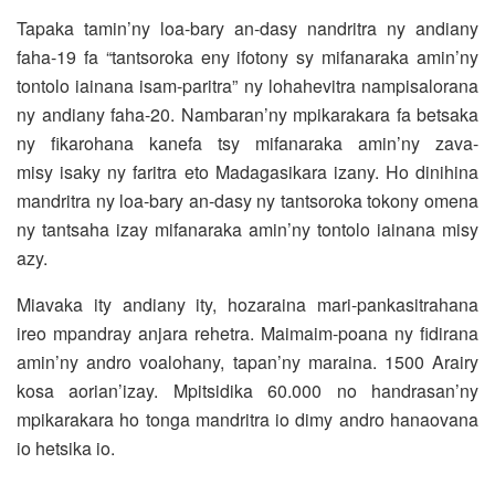
Tapaka tamin’ny loa-bary an-dasy nandritra ny andiany
faha-19 fa “tantsoroka eny ifotony sy mifanaraka amin’ny
tontolo iainana isam-paritra” ny lohahevitra nampisalorana
ny andiany faha-20. Nambaran’ny mpikarakara fa betsaka
ny fikarohana kanefa tsy mifanaraka amin’ny zava-
misy isaky ny faritra eto Madagasikara izany. Ho dinihina
mandritra ny loa-bary an-dasy ny tantsoroka tokony omena
ny tantsaha izay mifanaraka amin’ny tontolo iainana misy
azy.
Miavaka ity andiany ity, hozaraina mari-pankasitrahana
ireo mpandray anjara rehetra. Maimaim-poana ny fidirana
amin’ny andro voalohany, tapan’ny maraina. 1500 Arairy
kosa aorian’izay. Mpitsidika 60.000 no handrasan’ny
mpikarakara ho tonga mandritra io dimy andro hanaovana
io hetsika io.