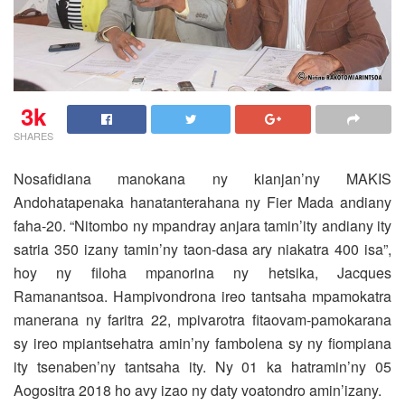
3k
SHARES
Nosafidiana manokana ny kianjan’ny MAKIS
Andohatapenaka hanatanterahana ny Fier Mada andiany
faha-20.
“Nitombo ny mpandray anjara tamin’ity andiany ity
satria 350 izany tamin’ny taon-dasa ary niakatra 400 isa”,
hoy ny filoha mpanorina ny hetsika, Jacques
Ramanantsoa. Hampivondrona ireo tantsaha mpamokatra
manerana ny faritra 22, mpivarotra fitaovam-pamokarana
sy ireo mpiantsehatra amin’ny fambolena sy ny fiompiana
ity tsenaben’ny tantsaha ity. Ny 01 ka hatramin’ny 05
Aogositra 2018 ho avy izao ny daty voatondro amin’izany.