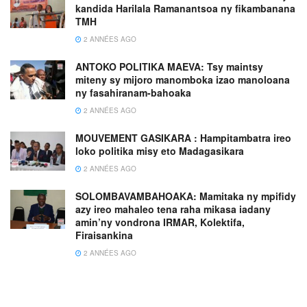
kandida Harilala Ramanantsoa ny fikambanana
TMH
2 ANNÉES AGO
ANTOKO POLITIKA MAEVA: Tsy maintsy
miteny sy mijoro manomboka izao manoloana
ny fasahiranam-bahoaka
2 ANNÉES AGO
MOUVEMENT GASIKARA : Hampitambatra ireo
loko politika misy eto Madagasikara
2 ANNÉES AGO
SOLOMBAVAMBAHOAKA: Mamitaka ny mpifidy
azy ireo mahaleo tena raha mikasa iadany
amin’ny vondrona IRMAR, Kolektifa,
Firaisankina
2 ANNÉES AGO