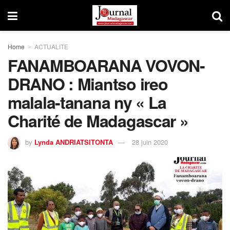
Home
ACTUALITE
FANAMBOARANA VOVON-
DRANO : Miantso ireo
malala-tanana ny « La
Charité de Madagascar »
by
Lynda ANDRIATSITONTA
28 juin 2020