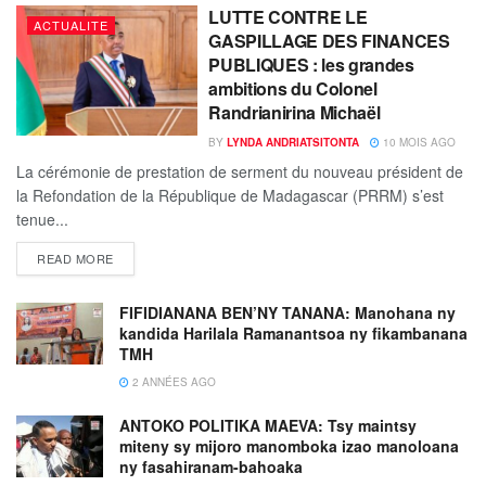
LUTTE CONTRE LE
ACTUALITE
GASPILLAGE DES FINANCES
PUBLIQUES : les grandes
ambitions du Colonel
Randrianirina Michaël
BY
LYNDA ANDRIATSITONTA
10 MOIS AGO
La cérémonie de prestation de serment du nouveau président de
la Refondation de la République de Madagascar (PRRM) s’est
tenue...
READ MORE
FIFIDIANANA BEN’NY TANANA: Manohana ny
kandida Harilala Ramanantsoa ny fikambanana
TMH
2 ANNÉES AGO
ANTOKO POLITIKA MAEVA: Tsy maintsy
miteny sy mijoro manomboka izao manoloana
ny fasahiranam-bahoaka