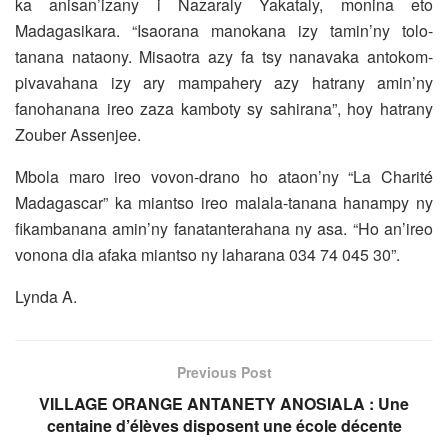
ka anisan’izany i Nazaraly Yakataly, monina eto
Madagasikara. “Isaorana manokana izy tamin’ny tolo-
tanana nataony. Misaotra azy fa tsy nanavaka antokom-
pivavahana izy ary mampahery azy hatrany amin’ny
fanohanana ireo zaza kamboty sy sahirana”, hoy hatrany
Zouber Assenjee.
Mbola maro ireo vovon-drano ho ataon’ny “La Charité
Madagascar” ka miantso ireo malala-tanana hanampy ny
fikambanana amin’ny fanatanterahana ny asa. “Ho an’ireo
vonona dia afaka miantso ny laharana 034 74 045 30”.
Lynda A.
Previous Post
VILLAGE ORANGE ANTANETY ANOSIALA : Une
centaine d’élèves disposent une école décente