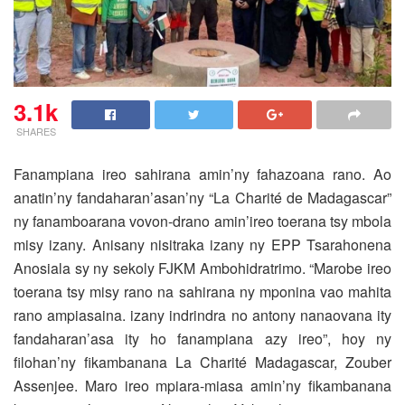
3.1k
SHARES
Fanampiana ireo sahirana amin’ny fahazoana rano. Ao
anatin’ny fandaharan’asan’ny “La Charité de Madagascar”
ny fanamboarana vovon-drano amin’ireo toerana tsy mbola
misy izany.
Anisany nisitraka izany ny EPP Tsarahonena
Anosiala sy ny sekoly FJKM Ambohidratrimo. “Marobe ireo
toerana tsy misy rano na sahirana ny mponina vao mahita
rano ampiasaina. izany indrindra no antony nanaovana ity
fandaharan’asa ity ho fanampiana azy ireo”, hoy ny
filohan’ny fikambanana La Charité Madagascar, Zouber
Assenjee. Maro ireo mpiara-miasa amin’ny fikambanana