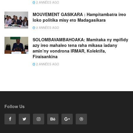
2 ANNÉES AGO
MOUVEMENT GASIKARA : Hampitambatra ireo
loko politika misy eto Madagasikara
2 ANNÉES AGO
SOLOMBAVAMBAHOAKA: Mamitaka ny mpifidy
azy ireo mahaleo tena raha mikasa iadany
amin’ny vondrona IRMAR, Kolektifa,
Firaisankina
2 ANNÉES AGO
Follow Us