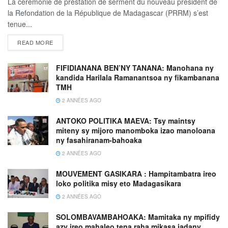
La cérémonie de prestation de serment du nouveau président de
la Refondation de la République de Madagascar (PRRM) s’est
tenue...
READ MORE
FIFIDIANANA BEN’NY TANANA: Manohana ny
kandida Harilala Ramanantsoa ny fikambanana
TMH
2 ANNÉES AGO
ANTOKO POLITIKA MAEVA: Tsy maintsy
miteny sy mijoro manomboka izao manoloana
ny fasahiranam-bahoaka
2 ANNÉES AGO
MOUVEMENT GASIKARA : Hampitambatra ireo
loko politika misy eto Madagasikara
2 ANNÉES AGO
SOLOMBAVAMBAHOAKA: Mamitaka ny mpifidy
azy ireo mahaleo tena raha mikasa iadany