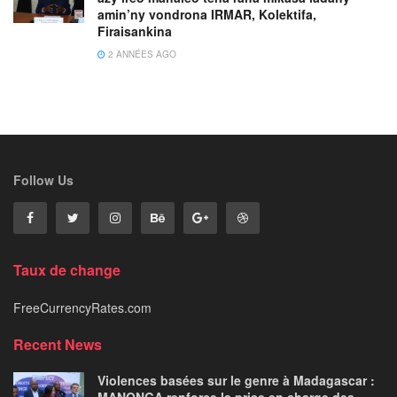
amin’ny vondrona IRMAR, Kolektifa,
Firaisankina
2 ANNÉES AGO
Follow Us
Taux de change
FreeCurrencyRates.com
Recent News
Violences basées sur le genre à Madagascar :
MANONGA renforce la prise en charge des