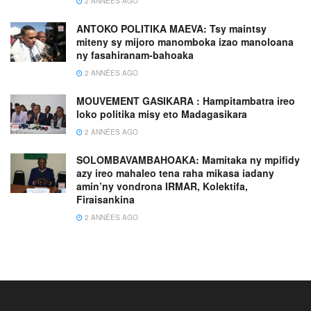
2 ANNÉES AGO
ANTOKO POLITIKA MAEVA: Tsy maintsy
miteny sy mijoro manomboka izao manoloana
ny fasahiranam-bahoaka
2 ANNÉES AGO
MOUVEMENT GASIKARA : Hampitambatra ireo
loko politika misy eto Madagasikara
2 ANNÉES AGO
SOLOMBAVAMBAHOAKA: Mamitaka ny mpifidy
azy ireo mahaleo tena raha mikasa iadany
amin’ny vondrona IRMAR, Kolektifa,
Firaisankina
2 ANNÉES AGO