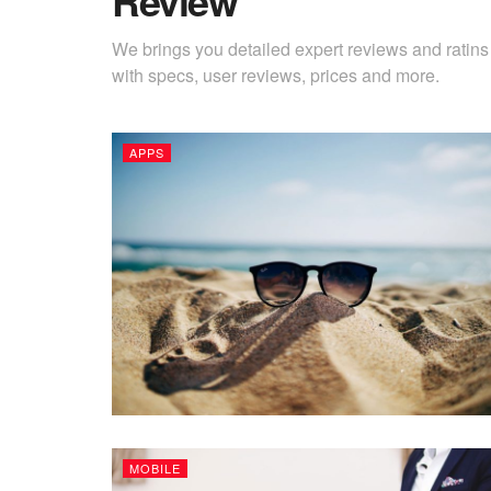
Review
We brings you detailed expert reviews and ratins 
with specs, user reviews, prices and more.
APPS
MOBILE