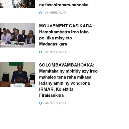
ny fasahiranam-bahoaka
2 ANNÉES AGO
MOUVEMENT GASIKARA :
Hampitambatra ireo loko
politika misy eto
Madagasikara
2 ANNÉES AGO
SOLOMBAVAMBAHOAKA:
Mamitaka ny mpifidy azy ireo
mahaleo tena raha mikasa
iadany amin’ny vondrona
IRMAR, Kolektifa,
Firaisankina
2 ANNÉES AGO