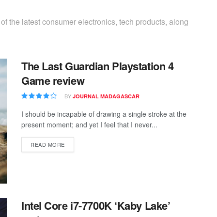
of the latest consumer electronics, tech products, along
The Last Guardian Playstation 4
Game review
BY
JOURNAL MADAGASCAR
I should be incapable of drawing a single stroke at the
present moment; and yet I feel that I never...
READ MORE
Intel Core i7-7700K ‘Kaby Lake’