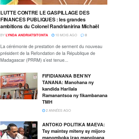
LUTTE CONTRE LE GASPILLAGE DES
FINANCES PUBLIQUES : les grandes
ambitions du Colonel Randrianirina Michaël
BY
10 MOIS AGO
LYNDA ANDRIATSITONTA
0
La cérémonie de prestation de serment du nouveau
président de la Refondation de la République de
Madagascar (PRRM) s’est tenue...
FIFIDIANANA BEN’NY
TANANA: Manohana ny
kandida Harilala
Ramanantsoa ny fikambanana
TMH
2 ANNÉES AGO
ANTOKO POLITIKA MAEVA:
Tsy maintsy miteny sy mijoro
manomboka izao manoloana