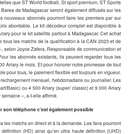
telles que ST World football, St sport premium, ST Sports
 Barea de Madagascar seront également diffusés sur les
Les nouveaux abonnés pourront faire les premiers par sur
prix abordable. Le kit décodeur complet est disponible à
riary pour le kit satellite partout à Madagascar. Cet achat
re tous les matchs de la qualification à la CAN 2023 et de
», selon Joyce Zafera, Responsable de communication et
ur les abonnés existants, ils peuvent regarder tous les
00 Ariary le mois. Et pour honorer notre promesse de tout
le pour tous, le paiement flexible est toujours en vigueur.
 rechargement mensuel, hebdomadaire ou journalier. Les
rt/Basic) ou 4 500 Ariary (super/ classic) et 9 000 Ariary
 semaine », a-t-elle affirmé.
ur son téléphone c’est également possible
a les matchs en direct et à la demande. Les fans pourront
 définition (HD) ainsi qu’en ultra haute définition (UHD)