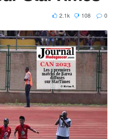
2.1k
108
0