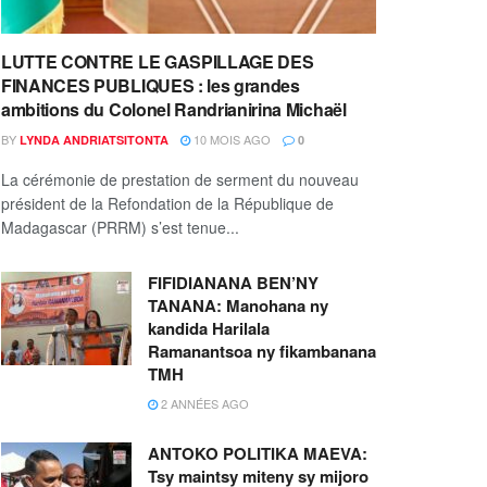
LUTTE CONTRE LE GASPILLAGE DES
FINANCES PUBLIQUES : les grandes
ambitions du Colonel Randrianirina Michaël
BY
10 MOIS AGO
LYNDA ANDRIATSITONTA
0
La cérémonie de prestation de serment du nouveau
président de la Refondation de la République de
Madagascar (PRRM) s’est tenue...
FIFIDIANANA BEN’NY
TANANA: Manohana ny
kandida Harilala
Ramanantsoa ny fikambanana
TMH
2 ANNÉES AGO
ANTOKO POLITIKA MAEVA:
Tsy maintsy miteny sy mijoro