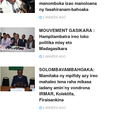
manomboka izao manoloana
ny fasahiranam-bahoaka
2 ANNÉES AGO
MOUVEMENT GASIKARA :
Hampitambatra ireo loko
politika misy eto
Madagasikara
2 ANNÉES AGO
SOLOMBAVAMBAHOAKA:
Mamitaka ny mpifidy azy ireo
mahaleo tena raha mikasa
iadany amin’ny vondrona
IRMAR, Kolektifa,
Firaisankina
2 ANNÉES AGO