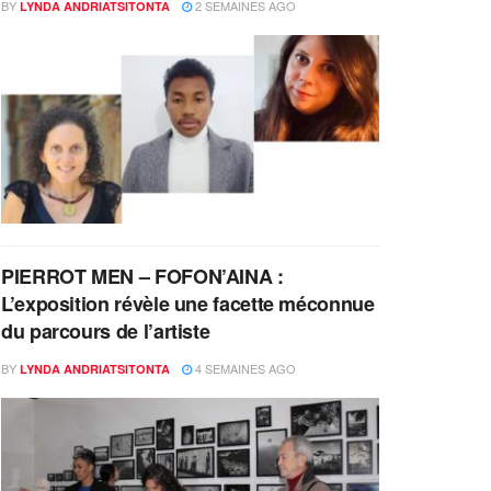
BY
2 SEMAINES AGO
LYNDA ANDRIATSITONTA
PIERROT MEN – FOFON’AINA :
L’exposition révèle une facette méconnue
du parcours de l’artiste
BY
4 SEMAINES AGO
LYNDA ANDRIATSITONTA