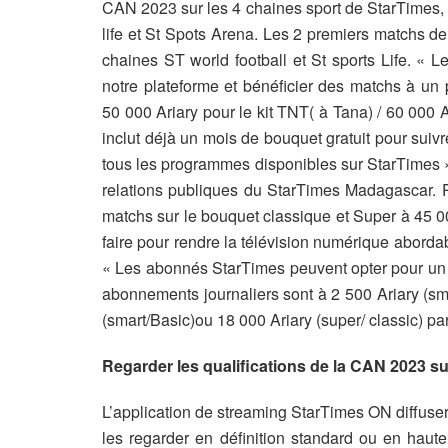
CAN 2023 sur les 4 chaines sport de StarTimes, 
life et St Spots Arena.
Les 2 premiers matchs de
chaines ST world football et St sports Life. « 
notre plateforme et bénéficier des matchs à un 
50 000 Ariary pour le kit TNT( à Tana) / 60 000 A
inclut déjà un mois de bouquet gratuit pour suiv
tous les programmes disponibles sur StarTimes 
relations publiques du StarTimes Madagascar. Po
matchs sur le bouquet classique et Super à 45 0
faire pour rendre la télévision numérique abordab
« Les abonnés StarTimes peuvent opter pour un
abonnements journaliers sont à 2 500 Ariary (sma
(smart/Basic)ou 18 000 Ariary (super/ classic) par
Regarder les qualifications de la CAN 2023 s
L’application de streaming StarTimes ON diffuser
les regarder en définition standard ou en haute