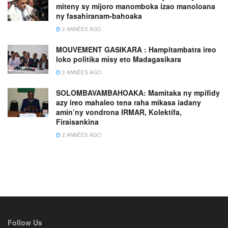
miteny sy mijoro manomboka izao manoloana
ny fasahiranam-bahoaka
2 ANNÉES AGO
MOUVEMENT GASIKARA : Hampitambatra ireo
loko politika misy eto Madagasikara
2 ANNÉES AGO
SOLOMBAVAMBAHOAKA: Mamitaka ny mpifidy
azy ireo mahaleo tena raha mikasa iadany
amin’ny vondrona IRMAR, Kolektifa,
Firaisankina
2 ANNÉES AGO
Follow Us