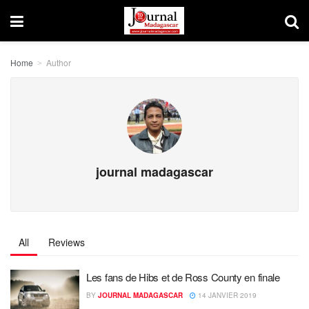
Home
Author
journal madagascar
All
Reviews
Les fans de Hibs et de Ross County en finale
BY
JOURNAL MADAGASCAR
14 JANVIER 2019