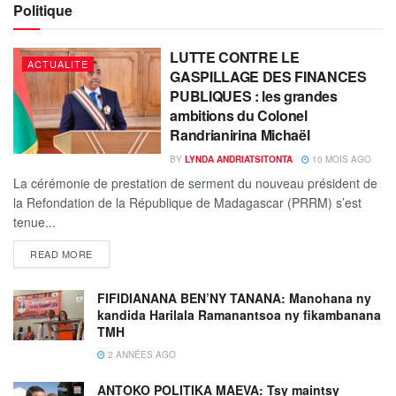
Politique
LUTTE CONTRE LE
ACTUALITE
GASPILLAGE DES FINANCES
PUBLIQUES : les grandes
ambitions du Colonel
Randrianirina Michaël
BY
LYNDA ANDRIATSITONTA
10 MOIS AGO
La cérémonie de prestation de serment du nouveau président de
la Refondation de la République de Madagascar (PRRM) s’est
tenue...
READ MORE
FIFIDIANANA BEN’NY TANANA: Manohana ny
kandida Harilala Ramanantsoa ny fikambanana
TMH
2 ANNÉES AGO
ANTOKO POLITIKA MAEVA: Tsy maintsy