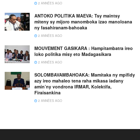
2 ANNÉES AGO
ANTOKO POLITIKA MAEVA: Tsy maintsy
miteny sy mijoro manomboka izao manoloana
ny fasahiranam-bahoaka
2 ANNÉES AGO
MOUVEMENT GASIKARA : Hampitambatra ireo
loko politika misy eto Madagasikara
2 ANNÉES AGO
SOLOMBAVAMBAHOAKA: Mamitaka ny mpifidy
azy ireo mahaleo tena raha mikasa iadany
amin’ny vondrona IRMAR, Kolektifa,
Firaisankina
2 ANNÉES AGO