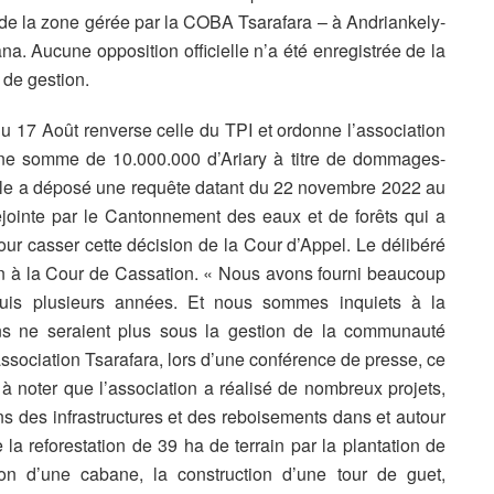
tie de la zone gérée par la COBA Tsarafara – à Andriankely-
a. Aucune opposition officielle n’a été enregistrée de la
t de gestion.
u 17 Août renverse celle du TPI et ordonne l’association
 une somme de 10.000.000 d’Ariary à titre de dommages-
cale a déposé une requête datant du 22 novembre 2022 au
ejointe par le Cantonnement des eaux et de forêts qui a
ur casser cette décision de la Cour d’Appel. Le délibéré
ain à la Cour de Cassation. « Nous avons fourni beaucoup
depuis plusieurs années. Et nous sommes inquiets à la
ains ne seraient plus sous la gestion de la communauté
association Tsarafara, lors d’une conférence de presse, ce
à noter que l’association a réalisé de nombreux projets,
des infrastructures et des reboisements dans et autour
e la reforestation de 39 ha de terrain par la plantation de
tion d’une cabane, la construction d’une tour de guet,