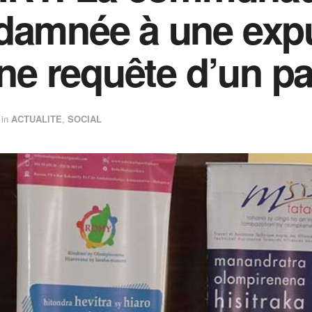
damnée à une exp
une requête d’un par
in
ACTUALITE
,
SOCIAL