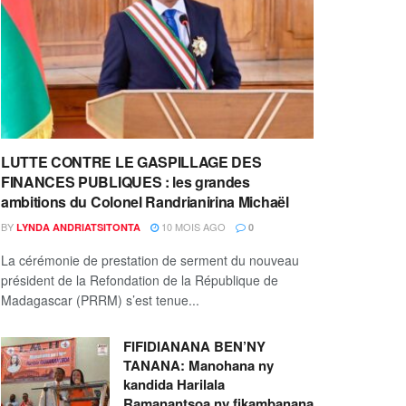
LUTTE CONTRE LE GASPILLAGE DES
FINANCES PUBLIQUES : les grandes
ambitions du Colonel Randrianirina Michaël
BY
10 MOIS AGO
LYNDA ANDRIATSITONTA
0
La cérémonie de prestation de serment du nouveau
président de la Refondation de la République de
Madagascar (PRRM) s’est tenue...
FIFIDIANANA BEN’NY
TANANA: Manohana ny
kandida Harilala
Ramanantsoa ny fikambanana