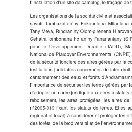
l’installation d’un site de camping, le traçage de 
Les organisations de la société civile et assoc
savoir Tambazotran’ny Fokonolona Mitantan
Tany Meva, Rindran’ny Olom-pirenena Hiarova
Sehatra Iombonana ho an’ny Fananantany (SIF)
pour le Développement Durable (JADD), Mal
National de Plaidoyer Environnemental (CNPE), P
de la sécurité foncière des aires gérées par l
institutions judiciaires concernées de faire droi
cantonnement des eaux et forêts d’Andramasina.
l’importance de sécuriser les terres gérées par 
d’adopter un cadre juridique aux aires à statuts s
reboisement, les aires protégées, les aires de re
n°2005-019 fixant les statuts de terres. Elles a
régional et local) à considérer et protéger les 
des forêts, de la biodiversité et de l’environnem