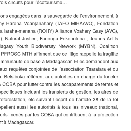
trois circuits pour l’écotourisme…
iations engagées dans la sauvegarde de l’environnement, à
a ny Harena Voanjanahary (TAFO MIHAAVO), Fondation
na Iaraha-manana (ROHY) Alliance Voahary Gasy (AVG),
, Natural Jusitce, Fanonga Fokonolona , Jeunes Actifs
agasy Youth Biodiversity Ntework (MYBN), Coalition
FROSC MTH affirment que ce litige rappelle la fragilité
a communauté de base à Madagascar. Elles demandent aux
t aux requêtes conjointes de l’association Tsarafara et du
 Betsiboka réitèrent aux autorités en charge du foncier
la COBA pour lutter contre les accaparements de terres et
pécifiques incluant les transferts de gestion, les aires de
forestation, etc suivant l’esprit de l’article 38 de la loi
ppellent aussi les autorités à tous les niveaux (national,
efforts menés par les COBA qui contribuent à la protection
ent à Madagascar.