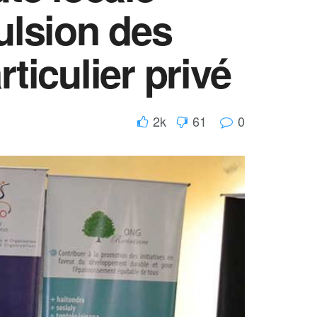
ulsion des
ticulier privé
2k
61
0