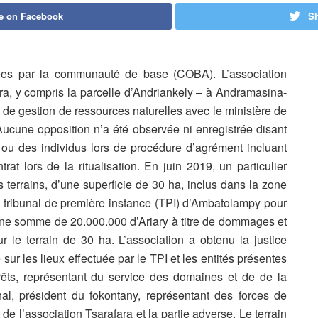
e on Facebook
Sh
érées par la communauté de base (COBA). L’association
fara, y compris la parcelle d’Andriankely – à Andramasina-
rt de gestion de ressources naturelles avec le ministère de
Aucune opposition n’a été observée ni enregistrée disant
 ou des individus lors de procédure d’agrément incluant
ntrat lors de la ritualisation. En juin 2019, un particulier
es terrains, d’une superficie de 30 ha, inclus dans la zone
 tribunal de première instance (TPI) d’Ambatolampy pour
une somme de 20.000.000 d’Ariary à titre de dommages et
ur le terrain de 30 ha. L’association a obtenu la justice
ur les lieux effectuée par le TPI et les entités présentes
êts, représentant du service des domaines et de de la
l, président du fokontany, représentant des forces de
de l’association Tsarafara et la partie adverse. Le terrain