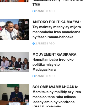
TMH
2 ANNÉES AGO
ANTOKO POLITIKA MAEVA:
Tsy maintsy miteny sy mijoro
manomboka izao manoloana
ny fasahiranam-bahoaka
2 ANNÉES AGO
MOUVEMENT GASIKARA :
Hampitambatra ireo loko
politika misy eto
Madagasikara
2 ANNÉES AGO
SOLOMBAVAMBAHOAKA:
Mamitaka ny mpifidy azy ireo
mahaleo tena raha mikasa
iadany amin’ny vondrona
IRMAR, Kolektifa,