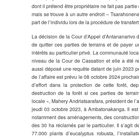
dont il prétend être propriétaire ne fait pas par
mais se trouve à un autre endroit – Tsarahonenan
part de l’individu lors de la procédure de transfer
La décision de la Cour d’Appel d’Antananarivo d
de quitter ces parties de terrains et de payer
intérêts au particulier privé. La communauté lo
niveau de la Cour de Cassation et elle a été r
aussi déposé une requête datant de juin 2023 po
de l’affaire est prévu le 08 octobre 2024 proch
d’effort dans la protection de cette forêt, 
destruction de la forêt si ces parties de terr
locale », Mahery Andriatsarafara, président de l’
jeudi 03 octobre 2023, à Ambatonakanga. Il est 
notamment des aménagements, des constructions 
des 30 ha réclamés par le particulier. Il s’agit d
77.000 plants d’eucalyptus robusta, l’installa