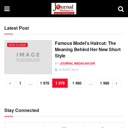
Latest Post
Famous Model’s Haircut: The
NON CLASSÉ
Meaning Behind Her New Short
Style
BY
JOURNAL MADAGASCAR
15 AOÛT 2013
1
…
1 978
1 979
1 980
…
1 988
Stay Connected