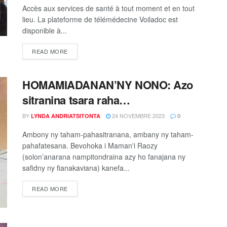
Accès aux services de santé à tout moment et en tout
lieu. La plateforme de télémédecine Voiladoc est
disponible à...
READ MORE
HOMAMIADANAN’NY NONO: Azo
sitranina tsara raha…
BY
24 NOVEMBRE 2023
LYNDA ANDRIATSITONTA
0
Ambony ny taham-pahasitranana, ambany ny taham-
pahafatesana. Bevohoka i Maman'i Raozy
(solon’anarana nampitondraina azy ho fanajana ny
safidny ny fianakaviana) kanefa...
READ MORE