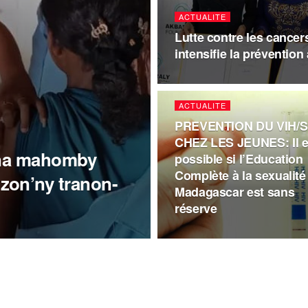
ACTUALITE
Lutte contre les cancer
intensifie la préventio
ACTUALITE
PREVENTION DU VIH/S
CHEZ LES JEUNES: Il e
ana mahomby
possible si l’Education
Complète à la sexualité
zon’ny tranon-
Madagascar est sans
réserve