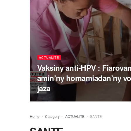
ACTUALITE
Vaksiny anti-HPV : Fiarov
amin’ny homamiadan’ny vo
jaza
Home
Category
ACTUALITE
SANTE