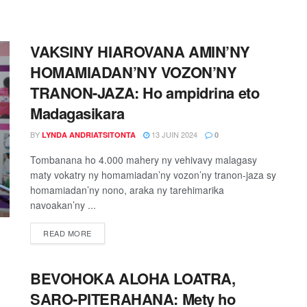
VAKSINY HIAROVANA AMIN’NY
HOMAMIADAN’NY VOZON’NY
TRANON-JAZA: Ho ampidrina eto
Madagasikara
BY
13 JUIN 2024
LYNDA ANDRIATSITONTA
0
Tombanana ho 4.000 mahery ny vehivavy malagasy
maty vokatry ny homamiadan’ny vozon’ny tranon-jaza sy
homamiadan’ny nono, araka ny tarehimarika
navoakan’ny ...
READ MORE
BEVOHOKA ALOHA LOATRA,
SARO-PITERAHANA: Mety ho