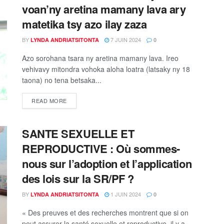
voan’ny aretina mamany lava ary
matetika tsy azo ilay zaza
BY
7 JUIN 2024
LYNDA ANDRIATSITONTA
0
Azo sorohana tsara ny aretina mamany lava. Ireo
vehivavy mitondra vohoka aloha loatra (latsaky ny 18
taona) no tena betsaka...
READ MORE
SANTE SEXUELLE ET
REPRODUCTIVE : Où sommes-
nous sur l’adoption et l’application
des lois sur la SR/PF ?
BY
1 JUIN 2024
LYNDA ANDRIATSITONTA
0
« Des preuves et des recherches montrent que si on
peut assurer la santé sexuelle et reproductive, il y a