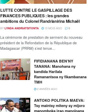
LUTTE CONTRE LE GASPILLAGE DES
FINANCES PUBLIQUES : les grandes
ambitions du Colonel Randrianirina Michaël
BY
10 MOIS AGO
LYNDA ANDRIATSITONTA
0
La cérémonie de prestation de serment du nouveau
président de la Refondation de la République de
Madagascar (PRRM) s’est tenue...
FIFIDIANANA BEN’NY
TANANA: Manohana ny
kandida Harilala
Ramanantsoa ny fikambanana
TMH
2 ANNÉES AGO
ANTOKO POLITIKA MAEVA:
Tsy maintsy miteny sy mijoro
manomboka izao manoloana