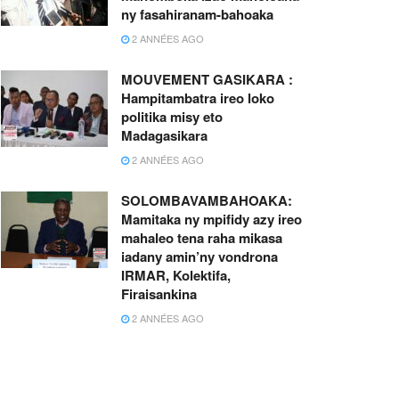
ny fasahiranam-bahoaka
2 ANNÉES AGO
MOUVEMENT GASIKARA :
Hampitambatra ireo loko
politika misy eto
Madagasikara
2 ANNÉES AGO
SOLOMBAVAMBAHOAKA:
Mamitaka ny mpifidy azy ireo
mahaleo tena raha mikasa
iadany amin’ny vondrona
IRMAR, Kolektifa,
Firaisankina
2 ANNÉES AGO