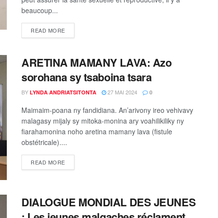
beaucoup...
READ MORE
ARETINA MAMANY LAVA: Azo
sorohana sy tsaboina tsara
BY
27 MAI 2024
LYNDA ANDRIATSITONTA
0
Maimaim-poana ny fandidiana. An’arivony ireo vehivavy
malagasy mijaly sy mitoka-monina ary voahilikiliky ny
fiarahamonina noho aretina mamany lava (fistule
obstétricale)....
READ MORE
DIALOGUE MONDIAL DES JEUNES
: Les jeunes malgaches réclament