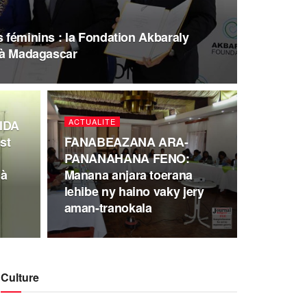
s féminins : la Fondation Akbaraly
n à Madagascar
ACTUALITE
IDA
st
FANABEAZANA ARA-
PANANAHANA FENO:
 à
Manana anjara toerana
lehibe ny haino vaky jery
aman-tranokala
Culture