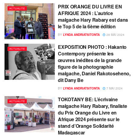
PRIX ORANGE DU LIVRE EN
ACTUALITE
AFRIQUE 2024 : L’autrice
malgache Hary Rabary est dans
le Top 5 de la 6ème édition
BY
LYNDA ANDRIATSITONTA
28 MAI 2024
EXPOSITION PHOTO : Hakanto
ACTUALITE
Contempory présente les
œuvres inédites de la grande
figure de la photographie
malgache, Daniel Rakotoseheno,
dit Dany Be
BY
LYNDA ANDRIATSITONTA
7 MAI 2024
TOKOTANY BE: L’écrivaine
ACTUALITE
malgache Hary Rabary, finaliste
du Prix Orange du Livre en
Afrique 2024 présente sur le
stand d’Orange Solidarité
Madagascar