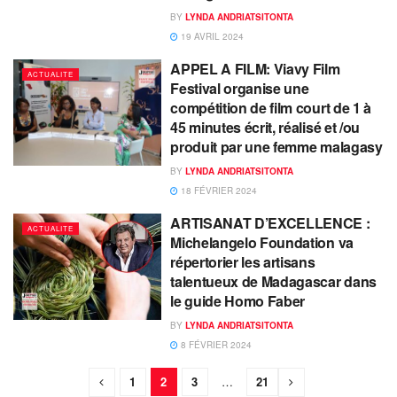
BY
LYNDA ANDRIATSITONTA
19 AVRIL 2024
APPEL A FILM: Viavy Film
ACTUALITE
Festival organise une
compétition de film court de 1 à
45 minutes écrit, réalisé et /ou
produit par une femme malagasy
BY
LYNDA ANDRIATSITONTA
18 FÉVRIER 2024
ARTISANAT D’EXCELLENCE :
ACTUALITE
Michelangelo Foundation va
répertorier les artisans
talentueux de Madagascar dans
le guide Homo Faber
BY
LYNDA ANDRIATSITONTA
8 FÉVRIER 2024
1
2
3
…
21