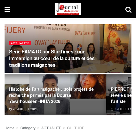
ACTUALITE
Série FAMATO sur StarTimes : une
immersion au cœur de la culture et des
traditions malgaches
Histoire de l’art malgache : trois projets de
PIERROT MEN
recherche primés par la Bourse
révèle une 
Yavarhoussen–INHA 2026
l’artiste
23 JUILLET 2026
7 JUILLET 202
Home
Category
ACTUALITE
CULTURE