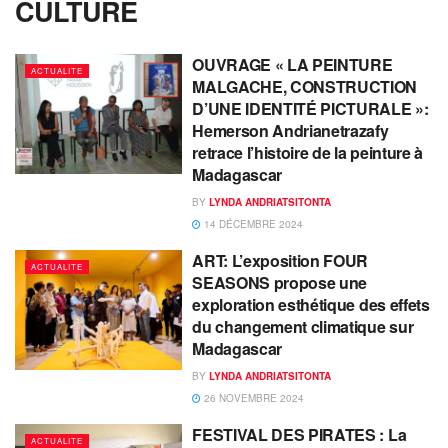
CULTURE
OUVRAGE « LA PEINTURE
ACTUALITE
MALGACHE, CONSTRUCTION
D’UNE IDENTITÉ PICTURALE »:
Hemerson Andrianetrazafy
retrace l’histoire de la peinture à
Madagascar
BY
LYNDA ANDRIATSITONTA
14 DÉCEMBRE 2024
ART: L’exposition FOUR
ACTUALITE
SEASONS propose une
exploration esthétique des effets
du changement climatique sur
Madagascar
BY
LYNDA ANDRIATSITONTA
26 NOVEMBRE 2024
FESTIVAL DES PIRATES : La
ACTUALITE