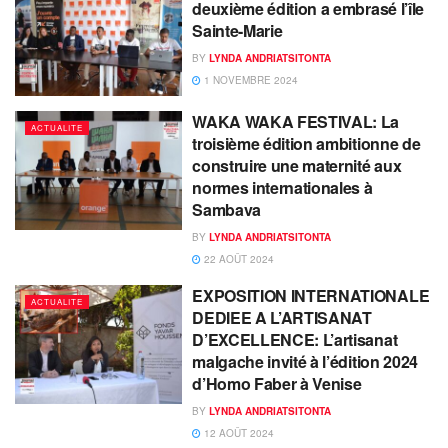
deuxième édition a embrasé l’île
Sainte-Marie
BY
LYNDA ANDRIATSITONTA
1 NOVEMBRE 2024
WAKA WAKA FESTIVAL: La
ACTUALITE
troisième édition ambitionne de
construire une maternité aux
normes internationales à
Sambava
BY
LYNDA ANDRIATSITONTA
22 AOÛT 2024
EXPOSITION INTERNATIONALE
ACTUALITE
DEDIEE A L’ARTISANAT
D’EXCELLENCE: L’artisanat
malgache invité à l’édition 2024
d’Homo Faber à Venise
BY
LYNDA ANDRIATSITONTA
12 AOÛT 2024