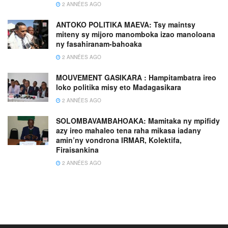
2 ANNÉES AGO
ANTOKO POLITIKA MAEVA: Tsy maintsy
miteny sy mijoro manomboka izao manoloana
ny fasahiranam-bahoaka
2 ANNÉES AGO
MOUVEMENT GASIKARA : Hampitambatra ireo
loko politika misy eto Madagasikara
2 ANNÉES AGO
SOLOMBAVAMBAHOAKA: Mamitaka ny mpifidy
azy ireo mahaleo tena raha mikasa iadany
amin’ny vondrona IRMAR, Kolektifa,
Firaisankina
2 ANNÉES AGO